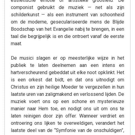
esthetische emotie of artistieke grootheid. De
componist gebruikt de muziek — net als zijn
schilderkunst — als een instrument van schoonheid
om de moderne, geseculariseerde mens de Blijde
Boodschap van het Evangelie nabij te brengen, in een
taal die begrijpelijk is en die ontroert vanaf de eerste
maat.
De musici slagen er op meesterlijke wijze in het
publiek te laten deelnemen aan een intens en
hartverscheurend gebeddat uit elke noot opklinkt. Het
is een orkest dat bidt, en dat ons uitnodigt om
Christus en zijn heilige Moeder te vergezellen in hun
laatste uren van zaligmakend en verlossend lijden. De
muziek voert ons op een schone en mysterieuze
manier naar Hem toe, en nodigt ons uit om ons te
laten reinigen door zijn offer. Wanneer verdriet en
ontroering ons lijken te overweldigen, verandert het
laatste deel van de “Symfonie van de onschuldigen”,