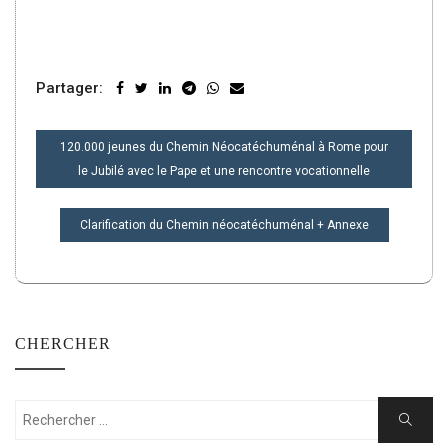
Partager:
NAVIGATION
120.000 jeunes du Chemin Néocatéchuménal à Rome pour
DE
le Jubilé avec le Pape et une rencontre vocationnelle
L’ARTICLE
Clarification du Chemin néocatéchuménal + Annexe
CHERCHER
Rechercher:
Cherche