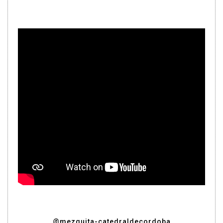
@mezquita-catedraldecordoba