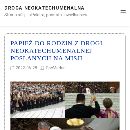
DROGA NEOKATECHUMENALNA
Strona oficj. - «Pokora, prostota i uwielbienie»
PAPIEŻ DO RODZIN Z DROGI
NEOKATECHUMENALNEJ
POSŁANYCH NA MISJI
2022-06-28
CncMadrid