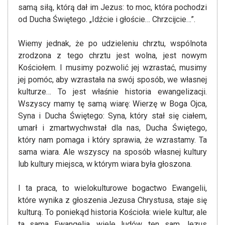
samą siłą, którą dał im Jezus: to moc, która pochodzi
od Ducha Świętego. „Idźcie i głoście… Chrzcijcie…”.
Wiemy jednak, że po udzieleniu chrztu, wspólnota
zrodzona z tego chrztu jest wolna, jest nowym
Kościołem. I musimy pozwolić jej wzrastać, musimy
jej pomóc, aby wzrastała na swój sposób, we własnej
kulturze… To jest właśnie historia ewangelizacji.
Wszyscy mamy tę samą wiarę: Wierzę w Boga Ojca,
Syna i Ducha Świętego: Syna, który stał się ciałem,
umarł i zmartwychwstał dla nas, Ducha Świętego,
który nam pomaga i który sprawia, że wzrastamy. Ta
sama wiara. Ale wszyscy na sposób własnej kultury
lub kultury miejsca, w którym wiara była głoszona.
I ta praca, to wielokulturowe bogactwo Ewangelii,
które wynika z głoszenia Jezusa Chrystusa, staje się
kulturą. To poniekąd historia Kościoła: wiele kultur, ale
ta sama Ewangelia, wiele ludów, ten sam Jezus