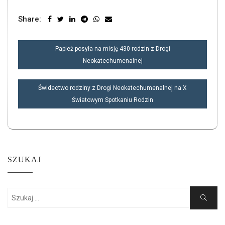
Share:
NAWIGACJA
Papież posyła na misję 430 rodzin z Drogi
WPISU
Neokatechumenalnej
Świdectwo rodziny z Drogi Neokatechumenalnej na X
Światowym Spotkaniu Rodzin
SZUKAJ
Search
Search
for: