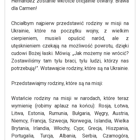
Hernández zostanie wkrótce oficjalnie otwarty. Brawa
dla Carmen!
Chciałbym najpierw przedstawić rodziny w misji na
Ukrainie, które na początku wojny, z wielkim
cierpieniem, musieli opuścić naród, ale z
utęsknieniem czekają na możliwość powrotu, dzięki
cudowi Bożej łaski. Mówią: „Jak możemy nie wrócić?
Zostawiliśmy tam tylu braci, tylu ludzi, którzy nas
potrzebują!”. Wstawajcie rodziny, które są na Ukrainie.
Przedstawiajmy rodziny, które są na misji:
Wstańcie rodziny na misji w narodach, które teraz
wymienię (robimy aplauz na końcu): Rosja, Łotwa,
Litwa, Estonia, Rumunia, Bułgaria, Węgry, Austria,
Niemcy, Francja, Szwecja, Norwegia, Islandia, Wielka
Brytania, Irlandia, Włochy, Cypr, Grecja, Hiszpania,
Portugalia, Turcja, Albania, Serbia, Czarnogóra,