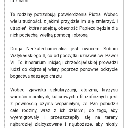
tu z nami.
Te rodziny potrzebują potwierdzenia Piotra. Wobec
wielu trudności, z jakimi przyjdzie im się zmierzyć, i
utrapień, które nadejdą, obecność Papieża będzie dla
nich pociechą, wielką pomocą i obroną.
Droga Neokatechumenalna jest owocem Soboru
Watykańskiego II, co od początku uznawał św. Paweł
VI. To itinerarium inicjacji chrześcijańskiej prowadzi
ludzi do dojrzałej wiary, poprzez ponowne odkrycie
bogactwa naszego chrztu.
Wobec zjawiska sekularyzacji, ateizmu, kryzysu
wartości moralnych, kulturowych i filozoficznych, jest
z pewnością czymś wspaniałym, że Pan pobudził
całe rodziny, wraz z ich dziećmi, do tego, aby
wyemigrowały i przeszczepiły się na tereny
najbardziej zlaicyzowane i najuboższe, aby niosły