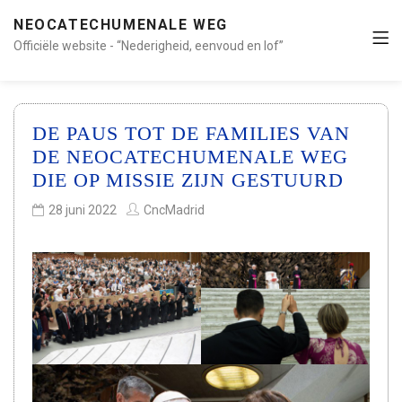
NEOCATECHUMENALE WEG
Officiële website - “Nederigheid, eenvoud en lof”
DE PAUS TOT DE FAMILIES VAN
DE NEOCATECHUMENALE WEG
DIE OP MISSIE ZIJN GESTUURD
28 juni 2022
CncMadrid