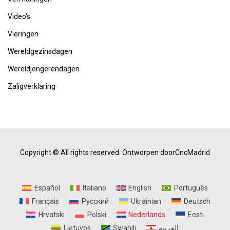
Video's
Vieringen
Wereldgezinsdagen
Wereldjongerendagen
Zaligverklaring
Copyright © All rights reserved.
Ontworpen doorCncMadrid
Español
Italiano
English
Português
Français
Русский
Ukrainian
Deutsch
Hrvatski
Polski
Nederlands
Eesti
Lietuvos
Swahili
العربية