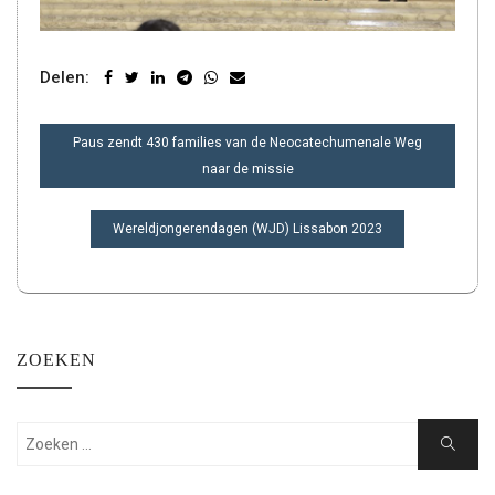
Delen:
BERICHT
Paus zendt 430 families van de Neocatechumenale Weg
NAVIGATIE
naar de missie
Wereldjongerendagen (WJD) Lissabon 2023
ZOEKEN
Zoeken:
Zoeken