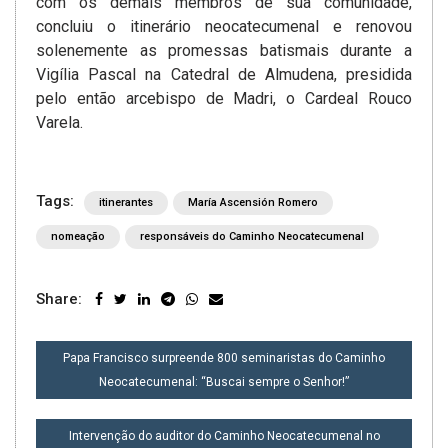
com os demais membros de sua comunidade,
concluiu o itinerário neocatecumenal e renovou
solenemente as promessas batismais durante a
Vigília Pascal na Catedral de Almudena, presidida
pelo então arcebispo de Madri, o Cardeal Rouco
Varela.
Tags:
itinerantes
María Ascensión Romero
nomeação
responsáveis do Caminho Neocatecumenal
Share:
NAVEGAÇÃO
Papa Francisco surpreende 800 seminaristas do Caminho
DE
Neocatecumenal: “Buscai sempre o Senhor!”
POST
Intervenção do auditor do Caminho Neocatecumenal no