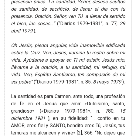
presencia única. La santidad, Señor, deseos ocultos
de santidad, de sacrificio, de llenar el día con tu
presencia. Oración. Señor, ven Tú a llenar de sentido
el bien, las cosas…”
(“Diarios 1979-1981”, n. 77,
29
abril 1979
).
Oh Jesús, piedra angular, vida inamovible edificada
sobre la Cruz. Ven, Jesús, ilumina tu rostro sobre mi
vida. Ayúdame a apoyar en Ti mi existir. Jesús mío,
llévame a la oración, a tu santidad, mi refugio, mi
vida. Ven, Espíritu Santísimo, ten compasión de mi
ser pobre”
(“Diarios 1979-1981”, n. 85,
8 mayo 1979
).
La santidad es para Carmen, ante todo, una profesión
de fe en el Jesús que ama: «Dulcísimo, santo,
grandioso» («Diarios 1979-1981», n. 780,
15
diciembre 1981
); en su fidelidad: “ …confío en tu
AMOR, eres fiel y SANTO, bendito eres Tú, Jesús, tus
ternuras me alcancen y viviré» [2]; 366. “No dejes que