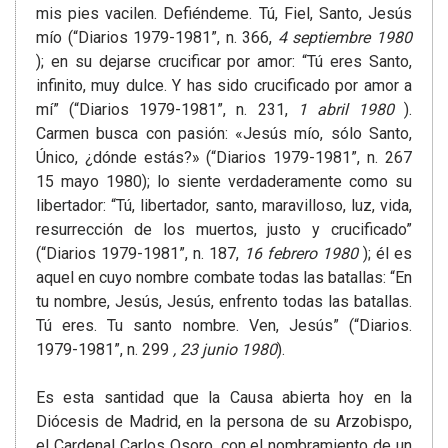
mis pies vacilen. Defiéndeme. Tú, Fiel, Santo, Jesús
mío (“Diarios 1979-1981”, n. 366,
4 septiembre 1980
); en su dejarse crucificar por amor: “Tú eres Santo,
infinito, muy dulce. Y has sido crucificado por amor a
mí” (“Diarios 1979-1981”, n. 231,
1 abril 1980
).
Carmen busca con pasión: «Jesús mío, sólo Santo,
Único, ¿dónde estás?» (“Diarios 1979-1981”, n. 267
15 mayo 1980); lo siente verdaderamente como su
libertador: “Tú, libertador, santo, maravilloso, luz, vida,
resurrección de los muertos, justo y crucificado”
(“Diarios 1979-1981”, n. 187,
16 febrero 1980
); él es
aquel en cuyo nombre combate todas las batallas: “En
tu nombre, Jesús, Jesús, enfrento todas las batallas.
Tú eres. Tu santo nombre. Ven, Jesús” (“Diarios.
1979-1981”, n. 299
, 23 junio 1980
).
Es esta santidad que la Causa abierta hoy en la
Diócesis de Madrid, en la persona de su Arzobispo,
el Cardenal Carlos Osoro, con el nombramiento de un