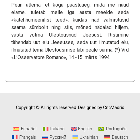
Pean ütlema, et kogu paastuaeg, mida me nüüd
elame, tuletab meile iga aasta meelde seda
«katehhumeenilist teed»: kuidas nad valmistusid
saama sümbolit ning siis, mõned nädalad hiljem,
vastu võtma Ülestõusnud Jeesust. Ristimine
tähendab uut elu Jeesuses, seda uut ilmutatud elu,
ilmutatud tema Ülestõusmise läbi peale surma. (*) Vrd
«L’Osservatore Romano», 14.-15. märts 1994.
Copyright © All rights reserved.
Designed by CncMadrid
Español
Italiano
English
Português
Français
Русский
Ukrainian
Deutsch