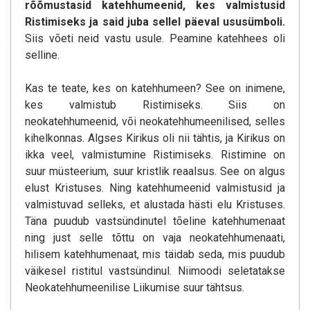
rõõmustasid katehhumeenid, kes valmistusid
Ristimiseks ja said juba sellel päeval ususümboli.
Siis võeti neid vastu usule. Peamine katehhees oli
selline.
Kas te teate, kes on katehhumeen? See on inimene,
kes valmistub Ristimiseks. Siis on
neokatehhumeenid, või neokatehhumeenilised, selles
kihelkonnas. Algses Kirikus oli nii tähtis, ja Kirikus on
ikka veel, valmistumine Ristimiseks. Ristimine on
suur müsteerium, suur kristlik reaalsus. See on algus
elust Kristuses. Ning katehhumeenid valmistusid ja
valmistuvad selleks, et alustada hästi elu Kristuses.
Täna puudub vastsündinutel tõeline katehhumenaat
ning just selle tõttu on vaja neokatehhumenaati,
hilisem katehhumenaat, mis täidab seda, mis puudub
väikesel ristitul vastsündinul. Niimoodi seletatakse
Neokatehhumeenilise Liikumise suur tähtsus.