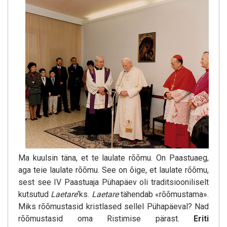
Ma kuulsin täna, et te laulate rõõmu. On Paastuaeg,
aga teie laulate rõõmu. See on õige, et laulate rõõmu,
sest see IV Paastuaja Pühapäev oli traditsiooniliselt
kutsutud
Laetare
‘ks.
Laetare
tähendab «rõõmustama».
Miks rõõmustasid kristlased sellel Pühapäeval? Nad
rõõmustasid oma Ristimise pärast.
Eriti