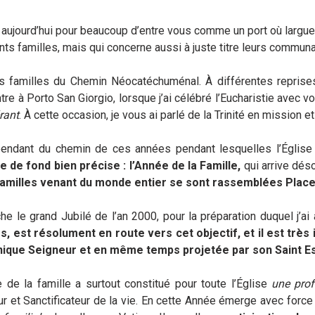
t aujourd’hui pour beaucoup d’entre vous comme un port où largue
nts familles, mais qui concerne aussi à juste titre leurs commun
s familles du Chemin Néocatéchuménal. À différentes reprises
e à Porto San Giorgio, lorsque j’ai célébré l’Eucharistie avec vous
érant
. À cette occasion, je vous ai parlé de la Trinité en mission e
ependant du chemin de ces années pendant lesquelles l’Église 
e de fond bien précise : l’Année de la Famille,
qui arrive dés
familles venant du monde entier se sont rassemblées Place 
he le grand Jubilé de l’an 2000, pour la préparation duquel j’ai
es, est résolument en route vers cet objectif, et il est très
’unique Seigneur et en même temps projetée par son Saint Es
e de la famille a surtout constitué pour toute l’Église
une prof
 et Sanctificateur de la vie. En cette Année émerge avec force