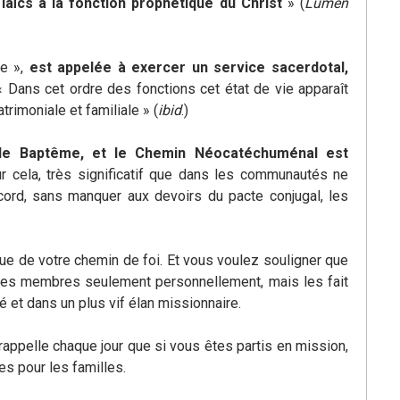
 laïcs à la fonction prophétique du Christ
» (
Lumen
e »,
est appelée à exercer un service sacerdotal,
 Dans cet ordre des fonctions cet état de vie apparaît
trimoniale et familiale » (
ibid
.)
 le Baptême, et le Chemin Néocatéchuménal est
ur cela, très significatif que dans les communautés ne
ord, sans manquer aux devoirs du pacte conjugal, les
que de votre chemin de foi. Et vous voulez souligner que
s les membres seulement personnellement, mais les fait
 et dans un plus vif élan missionnaire.
s rappelle chaque jour que si vous êtes partis en mission,
es pour les familles.