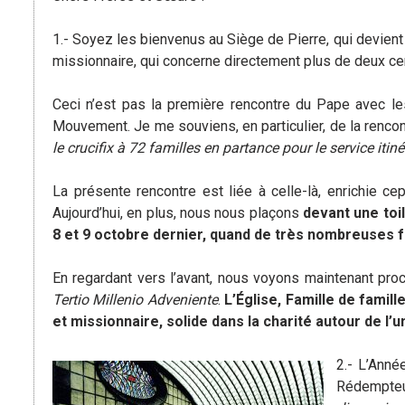
1.- Soyez les bienvenus au Siège de Pierre, qui devien
missionnaire, qui concerne directement plus de deux ce
Ceci n’est pas la première rencontre du Pape avec le
Mouvement. Je me souviens, en particulier, de la rencontr
le crucifix à 72 familles en partance pour le service itin
La présente rencontre est liée à celle-là, enrichie c
Aujourd’hui, en plus, nous nous plaçons
devant une toil
8 et 9 octobre dernier, quand de très nombreuses 
En regardant vers l’avant, nous voyons maintenant proc
Tertio Millenio Adveniente
.
L’Église, Famille de famill
et missionnaire, solide dans la charité autour de l
2.- L’Anné
Rédempteur