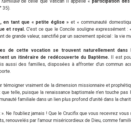
familiale
de celle que Vatican II appelle «
participation des
n° 35).
e, en tant que « petite église »
et « communauté domestiqu
ue et royal.
C’est ce que le Concile souligne expressément : «
 de grande valeur, sanctifié par un sacrement spécial : la vie ma
nes de cette vocation se trouvent naturellement dans
ment un itinéraire de redécouverte du Baptême.
Il est po
 aussi des familles, disposées à affronter d’un commun acc
porte.
our témoigner vraiment de la dimension missionnaire et prophéti
ant que telle, puisque la renaissance baptismale n’en touche pa
auté familiale dans un lien plus profond d’unité dans la charité
rt ». Ne l’oubliez jamais ! Que le Crucifix que vous recevrez vou
nts, renouvelés par l’amour miséricordieux de Dieu, comme famill