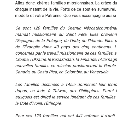
Allez donc, chères familles missionnaires. La grâce du
chaque instant de la vie. Forts de ce soutien surnaturel
modèle et votre Patronne. Que vous accompagne aussi l
Ce sont 120 familles du Chemin Néocatéchuménal
mandat missionnaire du Saint Père. Elles proviennen
l’Espagne, de la Pologne, de l’Inde, de l’Irlande. Elles 
de l’Évangile dans 40 pays des cinq continents. 
concernés par le travail missionnaire de ces familles, so
Croatie, l’Ukraine, le Kazakhstan, la Finlande, l’Allemag
nouvelles familles en mission proclameront la Parole 
Canada, au Costa-Rica, en Colombie, au Venezuela.
Les familles destinées à l’Asie donneront leur tém
Japon, en Inde, à Taiwan, aux Philippines. Parmi l
auxquels est dirigé le service itinérant de ces familles 
la Côte d’Ivoire, l’Éthiopie.
Pour ces 120 familles, qui ont 441 enfants, il s’agit 