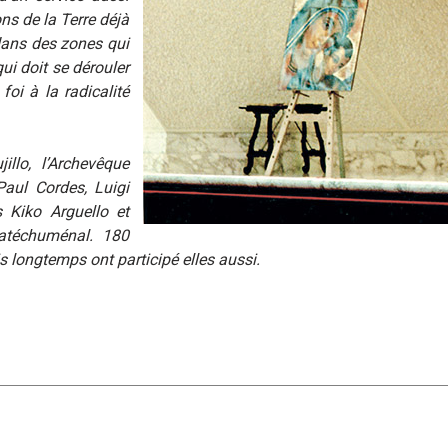
ons de la Terre déjà
dans des zones qui
i doit se dérouler
foi à la radicalité
illo, l’Archevêque
aul Cordes, Luigi
s Kiko Arguello et
atéchuménal. 180
 longtemps ont participé elles aussi.