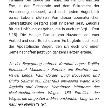
Familien. Die Gnade der Taufe, der Firmung und der
Ehe, in der Eucharistie und dem Sakrament der
Versöhnung erneuert, wird euch jeden Augenblick
eures Lebens stützen. Von dieser übernatürlichen
Unterstützung gestärkt sollt ihr bereit sein, Zeugnis
für die Hoffnung zu geben, die in euch ist (vgl. 1 Petr
3,15). Die Heilige Familie von Nazareth sei euer
Vorbild und eure Beschützerin. Es begleite euch auch
der Apostolische Segen, den ich euch und euren
Gemeinschaften jetzt von ganzem Herzen erteile.
An der Begegnung nahmen Kardinal Lopez Trujillo,
Erzbischof Massimino Romero, die Bischöfe Jan
Pawel Lenga, Paul Cordes, Luigi Boccadoro und
Giulio Salimei teil. Ebenfalls anwesend waren Kiko
Argüello und Carmen Hernández, Initiatoren des
Neokatechumenalen Weges. 180 Familien des
Weges, die lange Zeit in Missionsländern tätig waren,
nahmen ebenfalls teil.