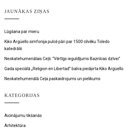
JAUNĀKAS ZIŅAS
Lūgšana par mieru
Kiko Argüello simfonija pulcē pāri par 1500 cilvēku Toledo
katedrālē.
Neokatehumenālais Ceļš: “Vērtīgs ieguldījums Baznīcas dzīvei”
Gada speciālā „Religion en Libertad” balva piešķirta Kiko Argüello
Neokatehumenālā Ceļa paskaidrojums un pielikums
KATEGORIJAS
Aicinājumu tikšanās
Arhitektūra