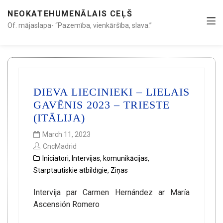
NEOKATEHUMENĀLAIS CEĻŠ
Of. mājaslapa- “Pazemība, vienkāršība, slava.”
DIEVA LIECINIEKI – LIELAIS
GAVĒNIS 2023 – TRIESTE
(ITĀLIJA)
March 11, 2023
CncMadrid
Iniciatori
,
Intervijas
,
komunikācijas
,
Starptautiskie atbildīgie
,
Ziņas
Intervija par Carmen Hernández ar María
Ascensión Romero