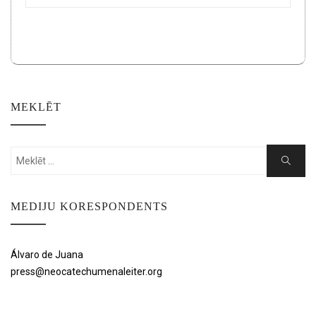
MEKLĒT
Search
Search
for:
MEDIJU KORESPONDENTS
Álvaro de Juana
press@neocatechumenaleiter.org