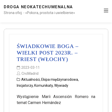
DROGA NEOKATECHUMENALNA
Strona oficj. - «Pokora, prostota i uwielbienie»
ŚWIADKOWIE BOGA –
WIELKI POST 2023R. –
TRIEST (WŁOCHY)
2023-03-11
CncMadrid
Aktualności
,
Ekipa międzynarodowa
,
Inicjatorzy
,
Komunikaty
,
Wywiady
Wystąpienie Maríi Ascensión Romero na
temat Carmen Hernández