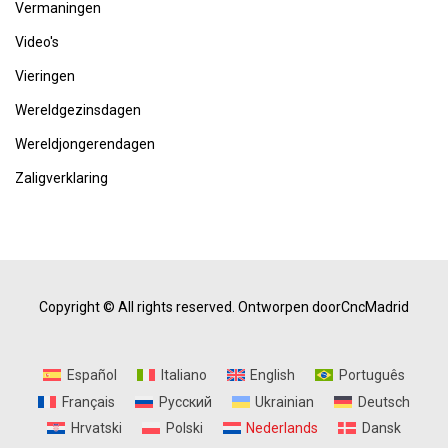
Vermaningen
Video's
Vieringen
Wereldgezinsdagen
Wereldjongerendagen
Zaligverklaring
Copyright © All rights reserved.
Ontworpen doorCncMadrid
Español
Italiano
English
Português
Français
Русский
Ukrainian
Deutsch
Hrvatski
Polski
Nederlands
Dansk