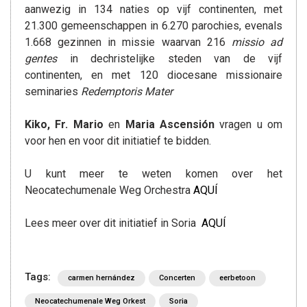
aanwezig in 134 naties op vijf continenten, met
21.300 gemeenschappen in 6.270 parochies, evenals
1.668 gezinnen in missie waarvan 216
missio ad
gentes
in dechristelijke steden van de vijf
continenten, en met 120 diocesane missionaire
seminaries
Redemptoris Mater
Kiko, Fr. Mario
en
Maria Ascensión
vragen u om
voor hen en voor dit initiatief te bidden.
U kunt meer te weten komen over het
Neocatechumenale Weg Orchestra
AQUÍ
Lees meer over dit initiatief in Soria
AQUÍ
Tags:
carmen hernández
Concerten
eerbetoon
Neocatechumenale Weg Orkest
Soria