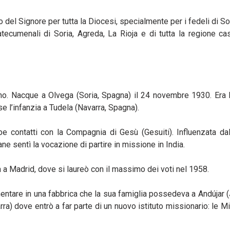
el Signore per tutta la Diocesi, specialmente per i fedeli di Sor
tecumenali di Soria, Agreda, La Rioja e di tutta la regione ca
ino. Nacque a Olvega (Soria, Spagna) il 24 novembre 1930. Era l
se l’infanzia a Tudela (Navarra, Spagna).
contatti con la Compagnia di Gesù (Gesuiti). Influenzata dall
e sentì la vocazione di partire in missione in India.
a a Madrid, dove si laureò con il massimo dei voti nel 1958.
imentare in una fabbrica che la sua famiglia possedeva a Andújar 
arra) dove entrò a far parte di un nuovo istituto missionario: le M