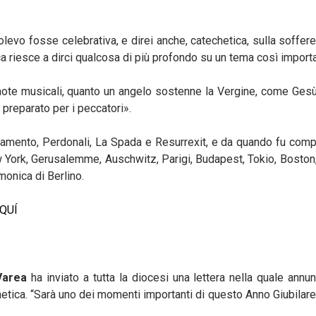
evo fosse celebrativa, e direi anche, catechetica, sulla soffer
ca riesce a dirci qualcosa di più profondo su un tema così import
note musicali, quanto un angelo sostenne la Vergine, come Gesù
e preparato per i peccatori».
amento, Perdonali, La Spada e Resurrexit, e da quando fu comp
New York, Gerusalemme, Auschwitz, Parigi, Budapest, Tokio, Boston
monica di Berlino.
QUÍ
Varea
ha inviato a tutta la diocesi una lettera nella quale ann
etica. “Sarà uno dei momenti importanti di questo Anno Giubilare