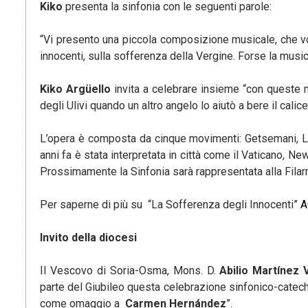
Kiko
presenta la sinfonia con le seguenti parole:
“Vi presento una piccola composizione musicale, che vol
innocenti, sulla sofferenza della Vergine. Forse la musi
Kiko Argüello
invita a celebrare insieme “con queste 
degli Ulivi quando un altro angelo lo aiutò a bere il calic
L’opera è composta da cinque movimenti: Getsemani, L
anni fa è stata interpretata in città come il Vaticano, 
Prossimamente la Sinfonia sarà rappresentata alla Filar
Per saperne di più su “La Sofferenza degli Innocenti”
A
Invito della diocesi
Il Vescovo di Soria-Osma, Mons. D.
Abilio Martínez 
parte del Giubileo questa celebrazione sinfonico-catech
come omaggio a
Carmen Hernández
”.