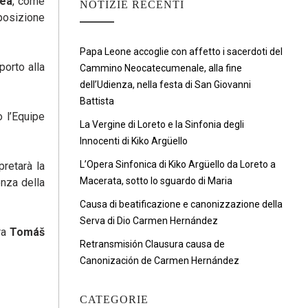
rea
, come
NOTIZIE RECENTI
sposizione
Papa Leone accoglie con affetto i sacerdoti del
porto alla
Cammino Neocatecumenale, alla fine
dell’Udienza, nella festa di San Giovanni
Battista
 l’Equipe
La Vergine di Loreto e la Sinfonia degli
Innocenti di Kiko Argüello
L’Opera Sinfonica di Kiko Argüello da Loreto a
retarà la
Macerata, sotto lo sguardo di Maria
enza della
Causa di beatificazione e canonizzazione della
Serva di Dio Carmen Hernández
tra
Tomáš
Retransmisión Clausura causa de
Canonización de Carmen Hernández
CATEGORIE