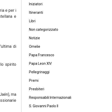
Iniziatori
ia e per i
Itineranti
stellana e
Libri
Non categorizzato
Notizie
’ultima di
Omelie
Papa Francesco
Papa Leon XIV
o spirito
Pellegrinaggi
Premi
Presbiteri
(Jaén), ma
Responsabili Internazionali
issionarie
S. Giovanni Paolo II