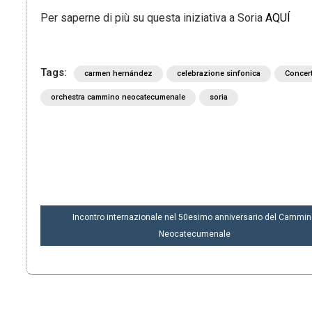
Per saperne di più su questa iniziativa a Soria
AQUÍ
Tags:
carmen hernández
celebrazione sinfonica
Concer
orchestra cammino neocatecumenale
soria
NAVIGAZIONE
Incontro internazionale nel 50esimo anniversario del Cammi
ARTICOLI
Neocatecumenale