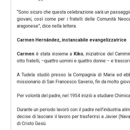
“Sono sicuro che questa celebrazione sarà un passaggio d
giovani, così come per i fratelli delle Comunità Neoca
aragonese”, dice nella lettera.
Carmen Hernández, instancabile evangelizzatrice
Carmen
è stata insieme a
Kiko
, iniziatrice del Camm
otto fratelli, –quattro uomini e quattro donne – e trascor
A Tudela studiò presso la Compagnia di Maria ed ebbe 
missionario di San Francesco Saverio, fin da molto giovan
Per volontà del padre, nel 1954 iniziò a studiare Chimic
Durante un periodo lavorò con il padre nell’industria al
decise di lasciare il lavoro per trasferirsi a Javier (Nav
di Cristo Gesù.