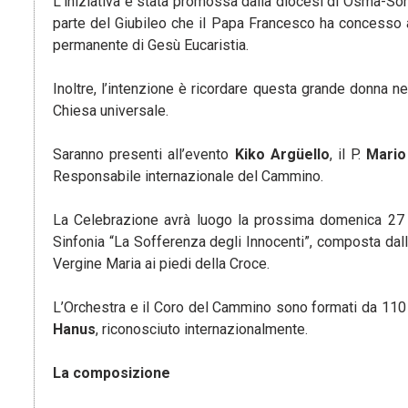
L’iniziativa è stata promossa dalla diocesi di Osma-So
parte del Giubileo che il Papa Francesco ha concesso a
permanente di Gesù Eucaristia.
Inoltre, l’intenzione è ricordare questa grande donna nell
Chiesa universale.
Saranno presenti all’evento
Kiko Argüello
, il P.
Mario
Responsabile internazionale del Cammino.
La Celebrazione avrà luogo la prossima domenica 27 d
Sinfonia “La Sofferenza degli Innocenti”, composta da
Vergine Maria ai piedi della Croce.
L’Orchestra e il Coro del Cammino sono formati da 110 mu
Hanus
, riconosciuto internazionalmente.
La composizione