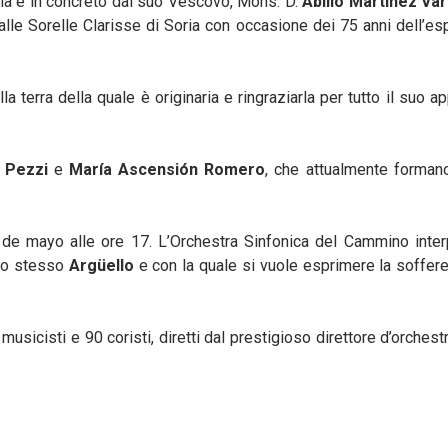
ria e in concreto dal suo Vescovo, Mons. D.
Abilio Martìnez Va
lle Sorelle Clarisse di Soria con occasione dei 75 anni dell’e
a terra della quale è originaria e ringraziarla per tutto il suo ap
 Pezzi
e
María Ascensión Romero
, che attualmente formano
e mayo alle ore 17. L’Orchestra Sinfonica del Cammino interp
llo stesso
Argüello
e con la quale si vuole esprimere la soffer
sicisti e 90 coristi, diretti dal prestigioso direttore d’orches