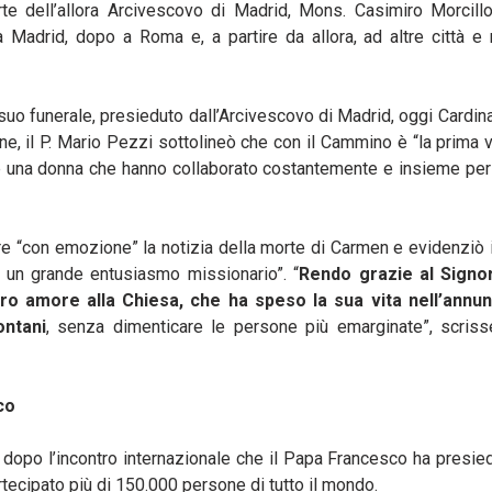
rte dell’allora Arcivescovo di Madrid, Mons. Casimiro Morcill
 Madrid, dopo a Roma e, a partire da allora, ad altre città e 
uo funerale, presieduto dall’Arcivescovo di Madrid, oggi Cardin
ne, il P. Mario Pezzi sottolineò che con il Cammino è “la prima v
 e una donna che hanno collaborato costantemente e insieme per 
e “con emozione” la notizia della morte di Carmen e evidenziò i
un grande entusiasmo missionario”. “
Rendo grazie al Signo
ro amore alla Chiesa, che ha speso la sua vita nell’annun
ontani
, senza dimenticare le persone più emarginate”, scriss
co
dopo l’incontro internazionale che il Papa Francesco ha presie
tecipato più di 150.000 persone di tutto il mondo.