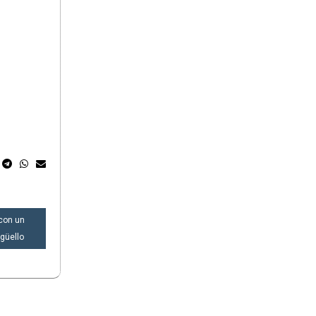
 con un
rgüello