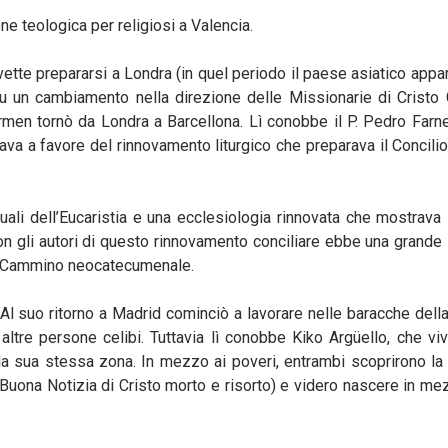
ne teologica per religiosi a Valencia.
ette prepararsi a Londra (in quel periodo il paese asiatico appa
u un cambiamento nella direzione delle Missionarie di Cristo
 Carmen tornò da Londra a Barcellona. Lì conobbe il P. Pedro Farn
vorava a favore del rinnovamento liturgico che preparava il Concili
quali dell’Eucaristia e una ecclesiologia rinnovata che mostrava
on gli autori di questo rinnovamento conciliare ebbe una grande 
l Cammino neocatecumenale.
Al suo ritorno a Madrid cominciò a lavorare nelle baracche della
ltre persone celibi. Tuttavia lì conobbe Kiko Argüello, che vi
la sua stessa zona. In mezzo ai poveri, entrambi scoprirono la 
Buona Notizia di Cristo morto e risorto) e videro nascere in me