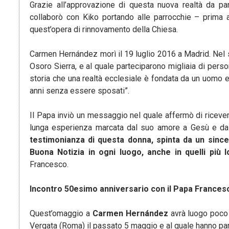
Grazie all’approvazione di questa nuova realtà da pa
collaborò con Kiko portando alle parrocchie – prima a
quest’opera di rinnovamento della Chiesa.
Carmen Hernández morì il 19 luglio 2016 a Madrid. Nel s
Osoro Sierra, e al quale parteciparono migliaia di perso
storia che una realtà ecclesiale è fondata da un uomo
anni senza essere sposati”.
Il Papa inviò un messaggio nel quale affermò di ricever
lunga esperienza marcata dal suo amore a Gesù e da 
testimonianza di questa donna, spinta da un since
Buona Notizia in ogni luogo, anche in quelli più l
Francesco.
Incontro 50esimo anniversario con il Papa Frances
Quest’omaggio a
Carmen Hernández
avrà luogo poco 
Vergata (Roma) il passato 5 maggio e al quale hanno par