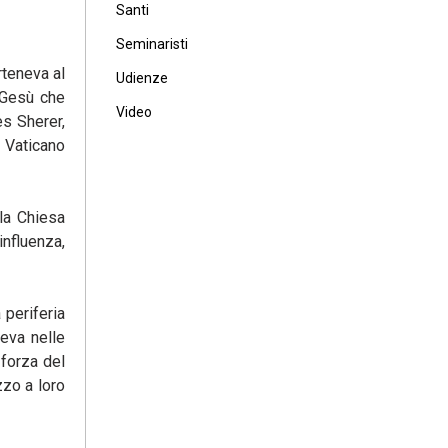
Santi
Seminaristi
rteneva al
Udienze
 Gesù che
Video
es Sherer,
o Vaticano
 la Chiesa
influenza,
 periferia
veva nelle
forza del
zzo a loro