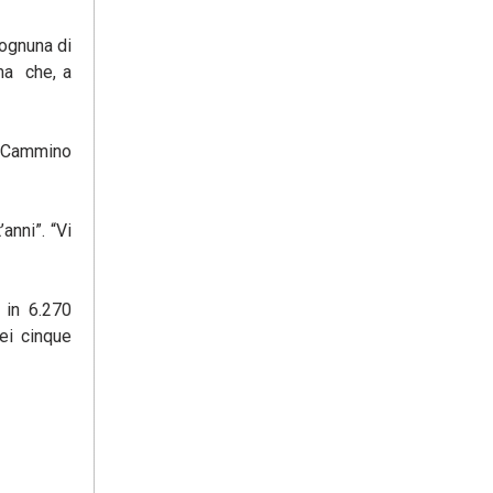
ognuna di
ma che, a
il Cammino
anni”. “Vi
 in 6.270
dei cinque