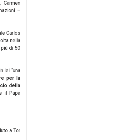
o, Carmen
nazioni –
ale Carlos
olta nella
più di 50
n lei “una
re per la
cio della
e il Papa
duto a Tor