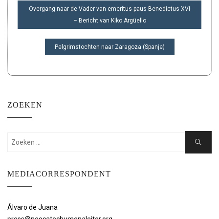
BERICHT
Overgang naar de Vader van emeritus-paus Benedictus XVI
NAVIGATIE
– Bericht van Kiko Argüello
Pelgrimstochten naar Zaragoza (Spanje)
ZOEKEN
Zoeken:
Zoeken
MEDIACORRESPONDENT
Álvaro de Juana