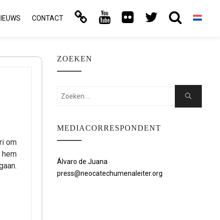
NIEUWS
CONTACT
ZOEKEN
Zoeken:
Zoeken
MEDIACORRESPONDENT
ri om
n hem
Álvaro de Juana
gaan.
press@neocatechumenaleiter.org