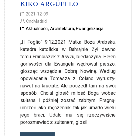
KIKO ARGÜELLO
2021-12-09
CncMadrid
Aktualności
,
Architektura
,
Ewangelizacja
„Il Foglio” 9.12.2021 Matka Boża Arabska,
katedra katolicka w Bahrajnie Żył dawno
temu Franciszek z Asyżu, biedaczyna. Pełen
gorliwości dla Ewangelii wędrował pieszo,
głosząc wszędzie Dobrą Nowinę. Według
opowiadania Tomasza z Celano wyruszył
nawet na krucjatę. Ale poszedł tam na swój
sposób. Chciał głosić miłość Boga wobec
sułtana i później zostać zabitym. Pragnął
umrzeć jako męczennik, tak jak umarło wielu
jego braci. Udało mu się rzeczywiście
porozmawiać z sułtanem, głosił