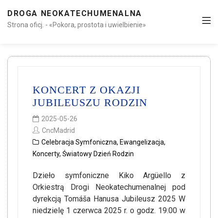
DROGA NEOKATECHUMENALNA
Strona oficj. - «Pokora, prostota i uwielbienie»
KONCERT Z OKAZJI
JUBILEUSZU RODZIN
2025-05-26
CncMadrid
Celebracja Symfoniczna
,
Ewangelizacja
,
Koncerty
,
Światowy Dzień Rodzin
Dzieło symfoniczne Kiko Argüello z
Orkiestrą Drogi Neokatechumenalnej pod
dyrekcją Tomáša Hanusa Jubileusz 2025 W
niedzielę 1 czerwca 2025 r. o godz. 19:00 w