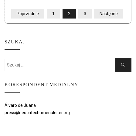
STRONICOWANIE
Poprzednie
1
2
3
Następne
WPISÓW
SZUKAJ
Search
Search
for:
KORESPONDENT MEDIALNY
Álvaro de Juana
press@neocatechumenaleiter.org