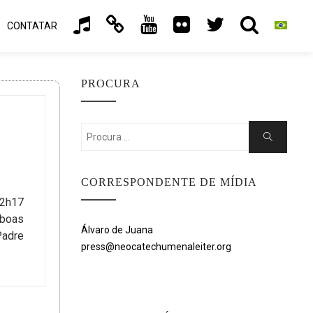
CONTATAR
PROCURA
Search
Search
for:
CORRESPONDENTE DE MÍDIA
12h17
 boas
Álvaro de Juana
Padre
press@neocatechumenaleiter.org