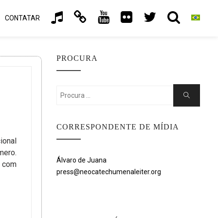
CONTATAR
PROCURA
Search
Search
for:
CORRESPONDENTE DE MÍDIA
ional
mero.
Álvaro de Juana
, com
press@neocatechumenaleiter.org