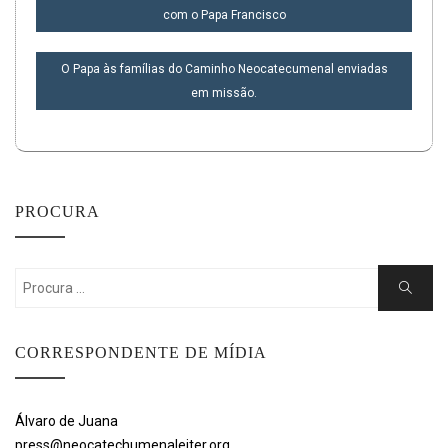
DE
com o Papa Francisco
POST
O Papa às famílias do Caminho Neocatecumenal enviadas
em missão.
PROCURA
Search
Search
for:
CORRESPONDENTE DE MÍDIA
Álvaro de Juana
press@neocatechumenaleiter.org