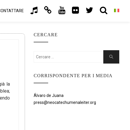
CONTATTARE
CERCARE
Cercare:
Ricerca
CORRISPONDENTE PER I MEDIA
ià la
blea;
Álvaro de Juana
iendo
press@neocatechumenaleiter.org