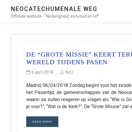
NEOCATECHUMENALE WEG
Officiële website - “Nederigheid, eenvoud en lof”
DE “GROTE MISSIE” KEERT TE
WERELD TIJDENS PASEN
6 april 2018
AdJ
Madrid, 06/04/2018 Zondag begint voor het zesde j
het Pasentijd, de gemeenschappen van de Neoca
waarin ze zullen reageren op vragen als “Wie is God
je voor?”, “Wat is de Kerk?”. De “Grote Missie” za
Lees meer