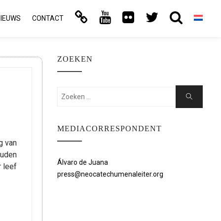
NIEUWS
CONTACT
ZOEKEN
Zoeken:
Zoeken
MEDIACORRESPONDENT
g van
ouden
Álvaro de Juana
 leef
press@neocatechumenaleiter.org