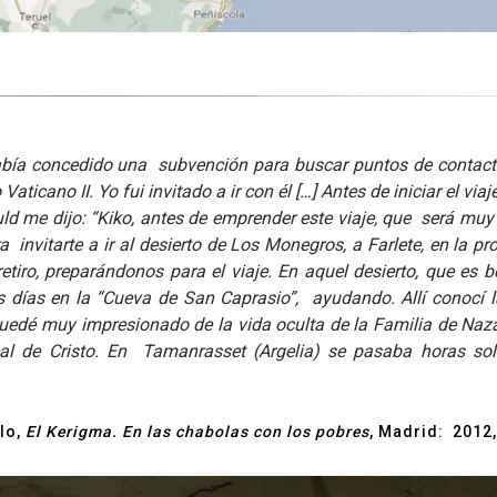
bía concedido una subvención para buscar puntos de contacto
Vaticano II. Yo fui invitado a ir con él […] Antes de iniciar el via
d me dijo: “Kiko, antes de emprender este viaje, que será muy
invitarte a ir al desierto de Los Monegros, a Farlete, en la pr
ro, preparándonos para el viaje. En aquel desierto, que es be
es días en la “Cueva de San Caprasio”, ayudando. Allí conocí l
uedé muy impresionado de la vida oculta de la Familia de Naza
al de Cristo. En Tamanrasset (Argelia) se pasaba horas sol
lo,
El Kerigma. En las chabolas con los pobres
, Madrid: 2012,