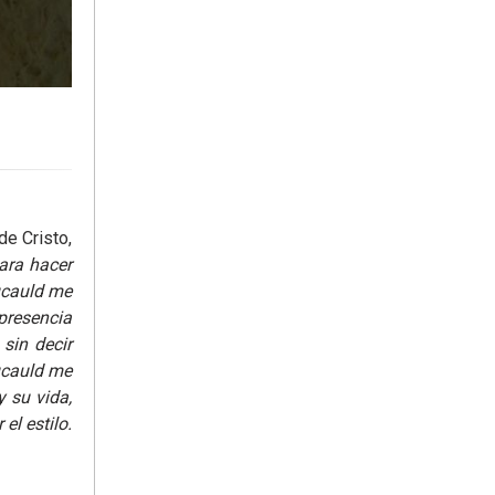
de Cristo,
para hacer
oucauld me
presencia
sin decir
oucauld me
y su vida,
el estilo.