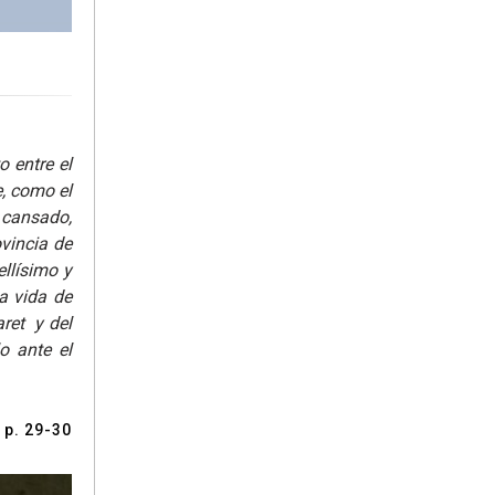
 entre el
je, como el
 cansado,
ovincia de
llísimo y
a vida de
ret y del
o ante el
 p. 29-30