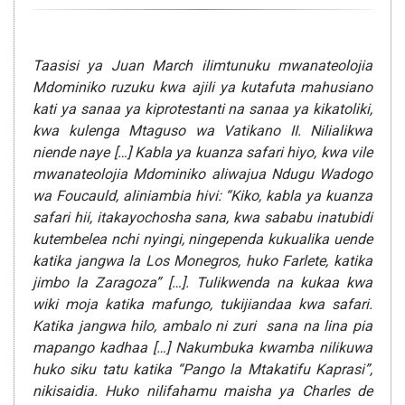
Taasisi ya Juan March ilimtunuku mwanateolojia
Mdominiko ruzuku kwa ajili ya kutafuta mahusiano
kati ya sanaa ya kiprotestanti na sanaa ya kikatoliki,
kwa kulenga Mtaguso wa Vatikano II. Nilialikwa
niende naye […] Kabla ya kuanza safari hiyo, kwa vile
mwanateolojia Mdominiko aliwajua Ndugu Wadogo
wa Foucauld, aliniambia hivi: “Kiko, kabla ya kuanza
safari hii, itakayochosha sana, kwa sababu inatubidi
kutembelea nchi nyingi, ningependa kukualika uende
katika jangwa la Los Monegros, huko Farlete, katika
jimbo la Zaragoza” […]. Tulikwenda na kukaa kwa
wiki moja katika mafungo, tukijiandaa kwa safari.
Katika jangwa hilo, ambalo ni zuri sana na lina pia
mapango kadhaa […] Nakumbuka kwamba nilikuwa
huko siku tatu katika “Pango la Mtakatifu Kaprasi”,
nikisaidia. Huko nilifahamu maisha ya Charles de