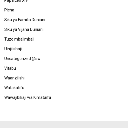
Papa Leo XIV
Picha
Siku ya Familia Duniani
Siku ya Vijana Duniani
Tuzo mbalimbali
Uinjilishaji
Uncategorized @sw
Vitabu
Waanzilishi
Watakatifu
Wawajibikaji wa Kimataifa