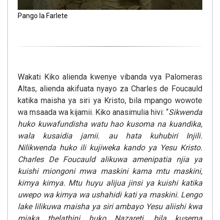
Pango la Farlete
Wakati Kiko alienda kwenye vibanda vya Palomeras
Altas, alienda akifuata nyayo za Charles de Foucauld
katika maisha ya siri ya Kristo, bila mpango wowote
wa msaada wa kijamii. Kiko anasimulia hivi: “
Sikwenda
huko kuwafundisha watu hao kusoma na kuandika,
wala kusaidia jamii. au hata kuhubiri Injili.
Nilikwenda huko ili kujiweka kando ya Yesu Kristo.
Charles De Foucauld alikuwa amenipatia njia ya
kuishi miongoni mwa maskini kama mtu maskini,
kimya kimya. Mtu huyu alijua jinsi ya kuishi katika
uwepo wa kimya wa ushahidi kati ya maskini. Lengo
lake lilikuwa maisha ya siri ambayo Yesu aliishi kwa
miaka thelathini huko Nazareti, bila kusema