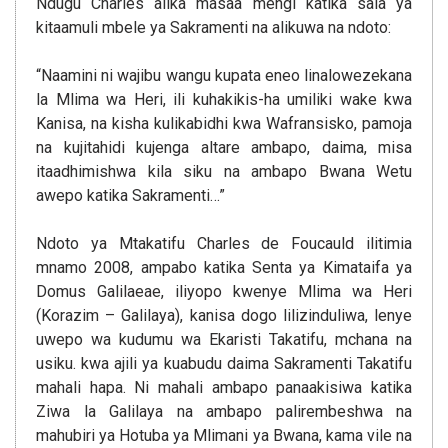
Ndugu Charles alika masaa mengi katika sala ya
kitaamuli mbele ya Sakramenti na alikuwa na ndoto:
“Naamini ni wajibu wangu kupata eneo linalowezekana
la Mlima wa Heri, ili kuhakikis-ha umiliki wake kwa
Kanisa, na kisha kulikabidhi kwa Wafransisko, pamoja
na kujitahidi kujenga altare ambapo, daima, misa
itaadhimishwa kila siku na ambapo Bwana Wetu
awepo katika Sakramenti…”
Ndoto ya Mtakatifu Charles de Foucauld ilitimia
mnamo 2008, ampabo katika Senta ya Kimataifa ya
Domus Galilaeae, iliyopo kwenye Mlima wa Heri
(Korazim – Galilaya), kanisa dogo lilizinduliwa, lenye
uwepo wa kudumu wa Ekaristi Takatifu, mchana na
usiku. kwa ajili ya kuabudu daima Sakramenti Takatifu
mahali hapa. Ni mahali ambapo panaakisiwa katika
Ziwa la Galilaya na ambapo palirembeshwa na
mahubiri ya Hotuba ya Mlimani ya Bwana, kama vile na