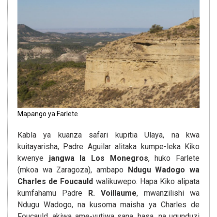
Mapango ya Farlete
Kabla ya kuanza safari kupitia Ulaya, na kwa
kuitayarisha, Padre Aguilar alitaka kumpe-leka Kiko
kwenye
jangwa la Los Monegros
, huko Farlete
(mkoa wa Zaragoza), ambapo
Ndugu Wadogo wa
Charles de Foucauld
walikuwepo. Hapa Kiko alipata
kumfahamu Padre
R. Voillaume
, mwanzilishi wa
Ndugu Wadogo, na kusoma maisha ya Charles de
Foucauld, akiwa ame-vutiwa sana, hasa, na ugunduzi