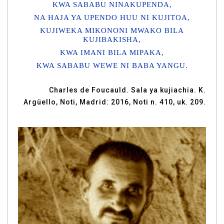
KWA SABABU NINAKUPENDA,
NA HAJA YA UPENDO HUU NI KUJITOA,
KUJIWEKA MIKONONI MWAKO BILA
KUJIBAKISHA,
KWA IMANI BILA MIPAKA,
KWA SABABU WEWE NI BABA YANGU.
Charles de Foucauld. Sala ya kujiachia. K.
Argüello, Noti, Madrid: 2016, Noti n. 410, uk. 209.