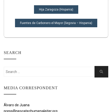
URAMBAZAJI
Hija Zaragoza (Hispania)
WA
CHAPISHO
Fuentes de Carbonero el Mayor (Segovia – Hispania)
SEARCH
Search
Search
for:
MEDIA CORRESPONDENT
Álvaro de Juana
press@neocatechumenaleiter.org