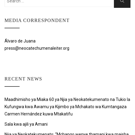
Search
for:
MEDIA CORRESPONDENT
Álvaro de Juana
press@neocatechumenaleiter.org
RECENT NEWS
Maadhimisho ya Miaka 60 ya Njia ya Neokatekumenato na Tukio la
Kufungwa kwa Awamu ya Kijimbo ya Mchakato wa Kumtangaza
Carmen Hernández kuwa Mtakatifu
Sala kwa ajili ya Amani
Njia ya Neokatekumenato: “Mchango wenye thamani kwa maisha