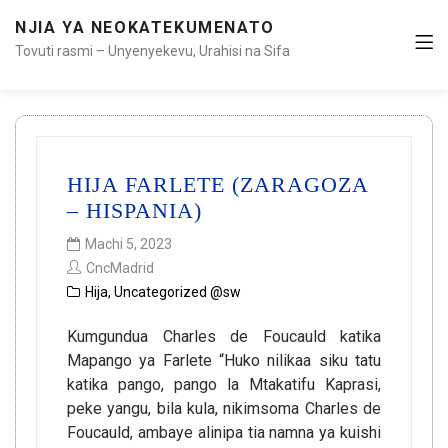
NJIA YA NEOKATEKUMENATO
Tovuti rasmi – Unyenyekevu, Urahisi na Sifa
HIJA FARLETE (ZARAGOZA
– HISPANIA)
Machi 5, 2023
CncMadrid
Hija
,
Uncategorized @sw
Kumgundua Charles de Foucauld katika
Mapango ya Farlete “Huko nilikaa siku tatu
katika pango, pango la Mtakatifu Kaprasi,
peke yangu, bila kula, nikimsoma Charles de
Foucauld, ambaye alinipa tia namna ya kuishi