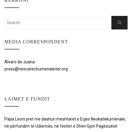
KËRKONI
Search
Search
for:
MEDIA CORRESPONDENT
Álvaro de Juana
press@neocatechumenaleiter.org
LAJMET E FUNDIT
Papa Leoni pret me dashuri meshtarët e Ecjes Neokatekumenale,
në përfundim të Udiencës, në festën e Shën Gjon Pagëzuesit