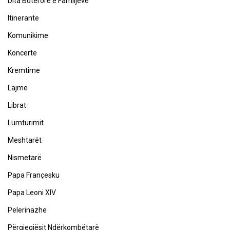
Dita Botërore e Familjeve
Itinerante
Komunikime
Koncerte
Kremtime
Lajme
Librat
Lumturimit
Meshtarët
Nismetarë
Papa Françesku
Papa Leoni XIV
Pelerinazhe
Përgjegjësit Ndërkombëtarë