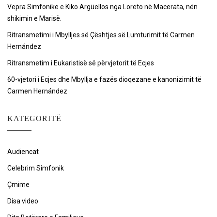
Vepra Simfonike e Kiko Argüellos nga Loreto në Macerata, nën
shikimin e Marisë.
Ritransmetimi i Mbylljes së Çështjes së Lumturimit të Carmen
Hernández
Ritransmetim i Eukaristisë së përvjetorit të Ecjes
60-vjetori i Ecjes dhe Mbyllja e fazës dioqezane e kanonizimit të
Carmen Hernández
KATEGORITË
Audiencat
Celebrim Simfonik
Çmime
Disa video