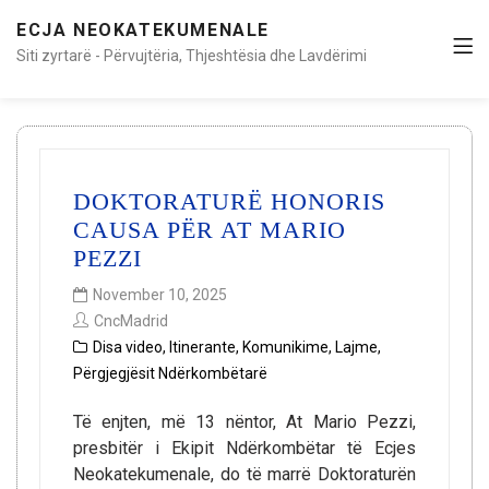
ECJA NEOKATEKUMENALE
Siti zyrtarë - Përvujtëria, Thjeshtësia dhe Lavdërimi
DOKTORATURË HONORIS
CAUSA PËR AT MARIO
PEZZI
November 10, 2025
CncMadrid
Disa video
,
Itinerante
,
Komunikime
,
Lajme
,
Përgjegjësit Ndërkombëtarë
Të enjten, më 13 nëntor, At Mario Pezzi,
presbitër i Ekipit Ndërkombëtar të Ecjes
Neokatekumenale, do të marrë Doktoraturën