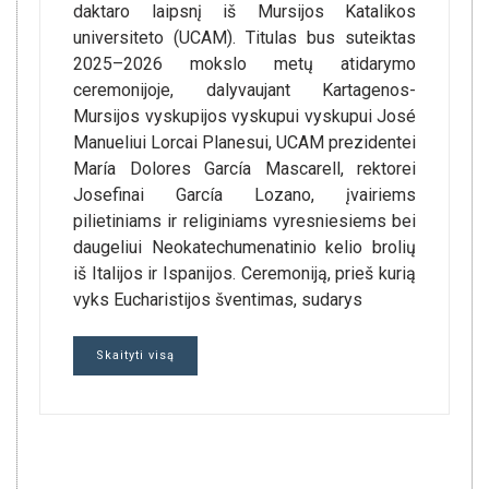
daktaro laipsnį iš Mursijos Katalikos
universiteto (UCAM). Titulas bus suteiktas
2025–2026 mokslo metų atidarymo
ceremonijoje, dalyvaujant Kartagenos-
Mursijos vyskupijos vyskupui vyskupui José
Manueliui Lorcai Planesui, UCAM prezidentei
María Dolores García Mascarell, rektorei
Josefinai García Lozano, įvairiems
pilietiniams ir religiniams vyresniesiems bei
daugeliui Neokatechumenatinio kelio brolių
iš Italijos ir Ispanijos. Ceremoniją, prieš kurią
vyks Eucharistijos šventimas, sudarys
Skaityti visą