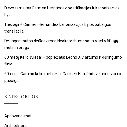
Dievo tarnaitės Carmen Hernández beatifikacijos ir kanonizacijos
byla
Tiesioginė Carmen Hernández kanonizacijos bylos pabaigos
transliacija
Dėkingas tautos džiūgavimas Neokatechumenatinio kelio 60-ųjų
metinių proga
60 metų Kelio šviesai – popiežiaus Leono XIV artumo ir dėkingumo
žinia
60-osios Camino kelio metinės ir Carmen Hernández kanonizacijo
pabaiga
KATEGORIJOS
Apdovanojimai
Architektūra