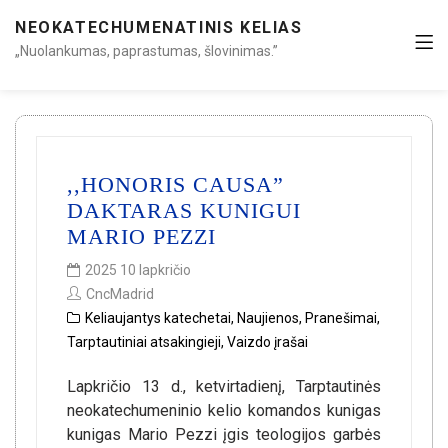
NEOKATECHUMENATINIS KELIAS
„Nuolankumas, paprastumas, šlovinimas.”
,,HONORIS CAUSA”
DAKTARAS KUNIGUI
MARIO PEZZI
2025 10 lapkričio
CncMadrid
Keliaujantys katechetai
,
Naujienos
,
Pranešimai
,
Tarptautiniai atsakingieji
,
Vaizdo įrašai
Lapkričio 13 d., ketvirtadienį, Tarptautinės
neokatechumeninio kelio komandos kunigas
kunigas Mario Pezzi įgis teologijos garbės