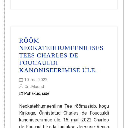
RÕÕM
NEOKATEHHUMEENILISES
TEES CHARLES DE
FOUCAULDI
KANONISEERIMISE ÜLE.
10. mai 2022
CncMadrid
Pühakud
,
side
Neokatehhumeeniline Tee rõõmustab, kogu
Kirikuga, Õnnistatud Charles de Foucauldi
kanoniseerimise üle. 15. mail 2022 Charles
de Foucauld, keda tuntakse Jeesuse Venna