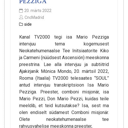
PEZZIGA
20. märts 2022
CncMadrid
side
Kanal TV2000 tegi isa Mario Pezziga
intervjuu tema kogemusest
Neokatehumenaalse Tee Initsiaatorite Kiko
ja Carmeni (nüüdsest Ascensión) meeskonna
preestrina. Lae alla intervjuu ja subtiitrid
Ajakirjanik Mónica Mondo, 20. märtsil 2022,
Rooma (Itaalia) TV2000 telesaates “SOUL”
antud intervjuu transkriptsioon Isa Mario
Pezziga. Preester, comboni misjonär, isa
Mario Pezzi, Don Mario Pezzi, kuidas teile
meeldib, et teid kutsutakse? Isa, sest ma
olen endiselt südamest Comboni misjonär.
Olete neokatehumenaalse tee
rahvusvahelise meeskonna preester,