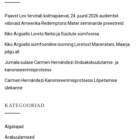
Paavst Leo tervitab kolmapäeval, 24. juunil 2026 audientsil
viibivaid Ameerika Redemptoris Mater seminaride preestreid
Kiko Argüello Loreto Neitsi ja Süütute sümfoonia
Kiko Argüello sümfooniline looming Loretost Maceratani, Maarja
pilgu all
Jumala sulase Carmen Hernándezi õndsakskuulutamis- ja
kanoniseerimisprotsess
Carmen Hernándezi Kanoniseerimisprotsessi Lõpetamise
ülekanne
KATEGOORIAD
Algatajad
Ärakuulamised