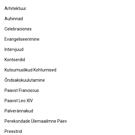
Arhitektuur.
Auhinnad
Celebraciones
Evangeliseerimine
Intervjuud
Kontserdid
Kutsumuslikud Kohtumised
Õndsakskuulutamine
Paavst Franciscus
Paavst Leo XIV
Palverännakud
Perekondade Ülemaailmne Päev
Preestrid