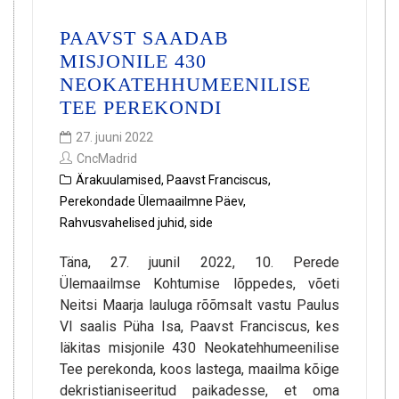
PAAVST SAADAB
MISJONILE 430
NEOKATEHHUMEENILISE
TEE PEREKONDI
27. juuni 2022
CncMadrid
Ärakuulamised
,
Paavst Franciscus
,
Perekondade Ülemaailmne Päev
,
Rahvusvahelised juhid
,
side
Täna, 27. juunil 2022, 10. Perede
Ülemaailmse Kohtumise lõppedes, võeti
Neitsi Maarja lauluga rõõmsalt vastu Paulus
VI saalis Püha Isa, Paavst Franciscus, kes
läkitas misjonile 430 Neokatehhumeenilise
Tee perekonda, koos lastega, maailma kõige
dekristianiseeritud paikadesse, et oma