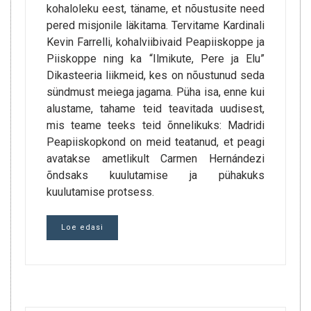
kohaloleku eest, täname, et nõustusite need
pered misjonile läkitama. Tervitame Kardinali
Kevin Farrelli, kohalviibivaid Peapiiskoppe ja
Piiskoppe ning ka “Ilmikute, Pere ja Elu”
Dikasteeria liikmeid, kes on nõustunud seda
sündmust meiega jagama. Püha isa, enne kui
alustame, tahame teid teavitada uudisest,
mis teame teeks teid õnnelikuks: Madridi
Peapiiskopkond on meid teatanud, et peagi
avatakse ametlikult Carmen Hernándezi
õndsaks kuulutamise ja pühakuks
kuulutamise protsess.
Loe edasi