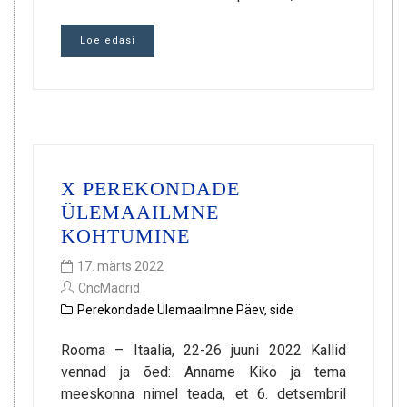
Loe edasi
X PEREKONDADE
ÜLEMAAILMNE
KOHTUMINE
17. märts 2022
CncMadrid
Perekondade Ülemaailmne Päev
,
side
Rooma – Itaalia, 22-26 juuni 2022 Kallid
vennad ja õed: Anname Kiko ja tema
meeskonna nimel teada, et 6. detsembril