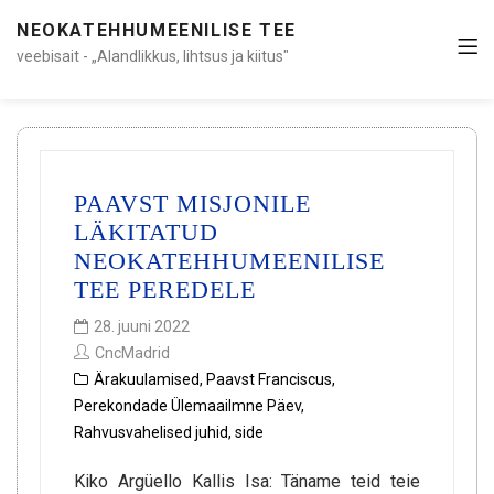
NEOKATEHHUMEENILISE TEE
veebisait - „Alandlikkus, lihtsus ja kiitus"
PAAVST MISJONILE
LÄKITATUD
NEOKATEHHUMEENILISE
TEE PEREDELE
28. juuni 2022
CncMadrid
Ärakuulamised
,
Paavst Franciscus
,
Perekondade Ülemaailmne Päev
,
Rahvusvahelised juhid
,
side
Kiko Argüello Kallis Isa: Täname teid teie