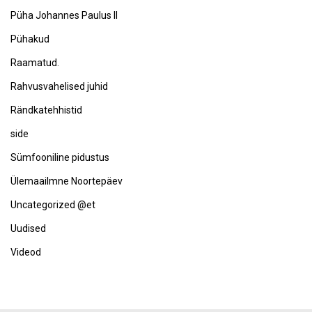
Püha Johannes Paulus II
Pühakud
Raamatud.
Rahvusvahelised juhid
Rändkatehhistid
side
Sümfooniline pidustus
Ülemaailmne Noortepäev
Uncategorized @et
Uudised
Videod