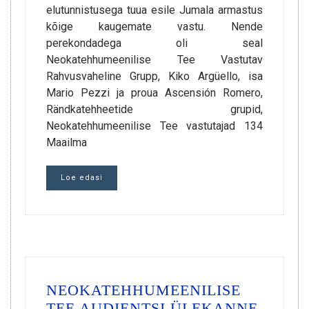
elutunnistusega tuua esile Jumala armastus
kõige kaugemate vastu. Nende
perekondadega oli seal
Neokatehhumeenilise Tee Vastutav
Rahvusvaheline Grupp, Kiko Argüello, isa
Mario Pezzi ja proua Ascensión Romero,
Rändkatehheetide grupid,
Neokatehhumeenilise Tee vastutajad 134
Maailma
Loe edasi
NEOKATEHHUMEENILISE
TEE AUDIENTSI ÜLEKANNE