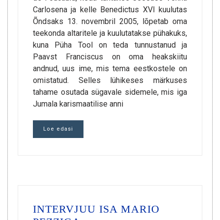
Carlosena ja kelle Benedictus XVI kuulutas
Õndsaks 13. novembril 2005, lõpetab oma
teekonda altaritele ja kuulutatakse pühakuks,
kuna Püha Tool on teda tunnustanud ja
Paavst Franciscus on oma heakskiitu
andnud, uus ime, mis tema eestkostele on
omistatud. Selles lühikeses märkuses
tahame osutada sügavale sidemele, mis iga
Jumala karismaatilise anni
Loe edasi
INTERVJUU ISA MARIO