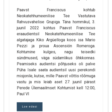
Paavst Franciscus kohtub
Neokatehhumeenilise Tee Vastutava
Rahvusvahelise Grupiga. Täna hommikul, 3.
juunil 2022 kohtus Paavst Franciscus
eraaudientsil Neokatehhumeenilise Tee
algatajaga Kiko Argüelloga koos isa Mario
Pezzi ja proua Ascensión Romeroga.
Kohtumine kulges, nagu teisedki
sündmused, väga südamlikus õhkkonnas.
Peamiseks audientsi põhjuseks oli palve
Püha Isale saata audientsil uusi perekondi
misjonile, kutse, mille Paavst võttis rõõmuga
vastu ja mis leiab aset 27. juunil pärast
Perede Ülemaailmset Kohtumist kell 12:00,
Paul VI
Loe edasi