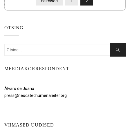
POSTITUSTE
Eelmised
1
2
LEHEKÜLJENDUS
OTSING
Search
Search
for:
MEEDIAKORRESPONDENT
Álvaro de Juana
press@neocatechumenaleiter.org
VIIMASED UUDISED