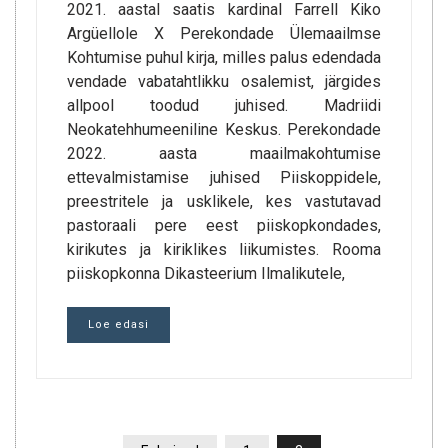
2021. aastal saatis kardinal Farrell Kiko
Argüellole X Perekondade Ülemaailmse
Kohtumise puhul kirja, milles palus edendada
vendade vabatahtlikku osalemist, järgides
allpool toodud juhised. Madriidi
Neokatehhumeeniline Keskus. Perekondade
2022. aasta maailmakohtumise
ettevalmistamise juhised Piiskoppidele,
preestritele ja usklikele, kes vastutavad
pastoraali pere eest piiskopkondades,
kirikutes ja kiriklikes liikumistes. Rooma
piiskopkonna Dikasteerium Ilmalikutele,
Loe edasi