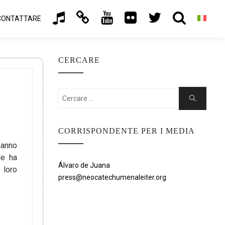
CONTATTARE
CERCARE
Cercare:
Ricerca
CORRISPONDENTE PER I MEDIA
hanno
le ha
Álvaro de Juana
 loro
press@neocatechumenaleiter.org