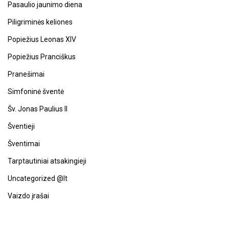
Pasaulio jaunimo diena
Piligriminės keliones
Popiežius Leonas XIV
Popiežius Pranciškus
Pranešimai
Simfoninė šventė
Šv. Jonas Paulius II
Šventieji
Šventimai
Tarptautiniai atsakingieji
Uncategorized @lt
Vaizdo įrašai