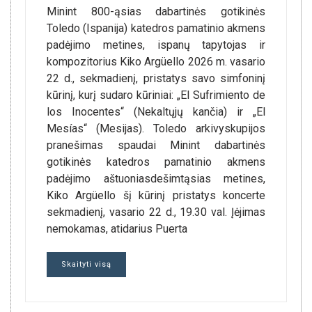
Minint 800-ąsias dabartinės gotikinės
Toledo (Ispanija) katedros pamatinio akmens
padėjimo metines, ispanų tapytojas ir
kompozitorius Kiko Argüello 2026 m. vasario
22 d., sekmadienį, pristatys savo simfoninį
kūrinį, kurį sudaro kūriniai: „El Sufrimiento de
los Inocentes“ (Nekaltųjų kančia) ir „El
Mesías“ (Mesijas). Toledo arkivyskupijos
pranešimas spaudai Minint dabartinės
gotikinės katedros pamatinio akmens
padėjimo aštuoniasdešimtąsias metines,
Kiko Argüello šį kūrinį pristatys koncerte
sekmadienį, vasario 22 d., 19.30 val. Įėjimas
nemokamas, atidarius Puerta
Skaityti visą