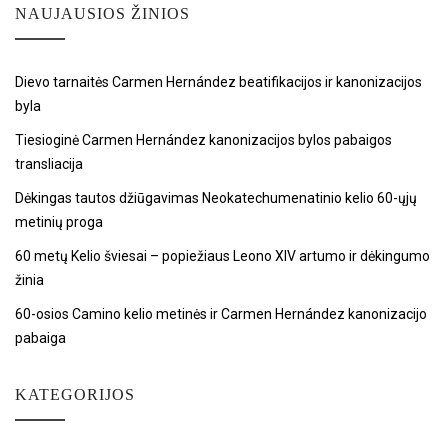
NAUJAUSIOS ŽINIOS
Dievo tarnaitės Carmen Hernández beatifikacijos ir kanonizacijos
byla
Tiesioginė Carmen Hernández kanonizacijos bylos pabaigos
transliacija
Dėkingas tautos džiūgavimas Neokatechumenatinio kelio 60-ųjų
metinių proga
60 metų Kelio šviesai – popiežiaus Leono XIV artumo ir dėkingumo
žinia
60-osios Camino kelio metinės ir Carmen Hernández kanonizacijo
pabaiga
KATEGORIJOS