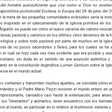
del hombre autosuficiente que vive como si Dios no existier
n apostólica postsinodal
Ecclesia in Europa
del 28 de junio del 20
r la meta de las pequeñas comunidades eclesiales sería la insta
 inspirado en el catecumenado de la Iglesia primitiva en los
o Argüello se puede ver cómo el nuevo carisma del camino neoca
lesial, pastoral y canónico en los últimos cinco decenios de la h
eológica y sobre todo pastoral por parte de muchos en la Igles
asta de no pocos sacerdotes y fieles, para los cuales se ha a
 en el cual se hizo cada vez más evidente que era posible y ase
stiano, sin duda en el sentido de una asunción auténtica y f
tanto en la constitución dogmática
Lumen Gentium
sobre la Igl
lesia en el mundo actual.
les contienen y transmiten muchos apuntes, se constata cómo el
nández y el Padre Mario Pezzi recorren el mundo entero en u
resionante, cansados casi hasta la extenuación, para anunci
los “itinerantes” y animarlos, tener encuentros con los herman
 al mundo, en particular en lo relativo al testimonio valiente 