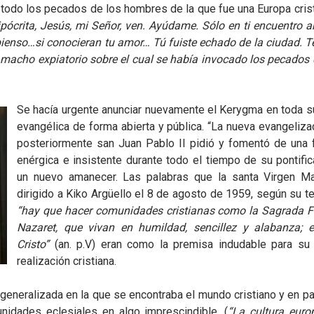
odo los pecados de los hombres de la que fue una Europa crist
ipócrita, Jesús, mi Señor, ven. Ayúdame. Sólo en ti encuentro 
ienso…si conocieran tu amor… Tú fuiste echado de la ciudad. T
macho expiatorio sobre el cual se había invocado los pecados 
Se hacía urgente anunciar nuevamente el Kerygma en toda su
evangélica de forma abierta y pública. “La nueva evangeliza
posteriormente san Juan Pablo II pidió y fomentó de una 
enérgica e insistente durante todo el tiempo de su pontific
un nuevo amanecer. Las palabras que la santa Virgen Ma
dirigido a Kiko Argüello el 8 de agosto de 1959, según su t
“hay que hacer comunidades cristianas como la Sagrada F
Nazaret, que vivan en humildad, sencillez y alabanza; e
Cristo”
(an. p.V) eran como la premisa indudable para su f
realización cristiana.
generalizada en la que se encontraba el mundo cristiano y en par
nidades eclesiales en algo imprescindible. (
“La cultura euro