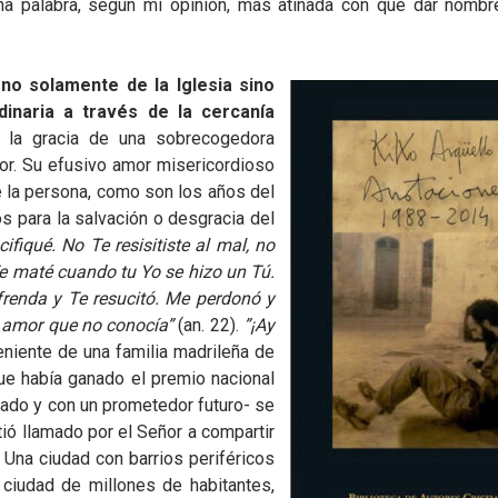
a palabra, según mi opinión, más atinada con que dar nombre 
 no solamente de la Iglesia sino
dinaria a través de la cercanía
, la gracia de una sobrecogedora
or. Su efusivo amor misericordioso
e la persona, como son los años del
os para la salvación o desgracia del
ifiqué. No Te resisitiste al mal, no
e maté cuando tu Yo se hizo un Tú.
ofrenda y Te resucitó. Me perdonó y
l amor que no conocía”
(an. 22).
”¡Ay
eniente de una familia madrileña de
que había ganado el premio nacional
asado y con un prometedor futuro- se
tió llamado por el Señor a compartir
 Una ciudad con barrios periféricos
ciudad de millones de habitantes,