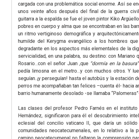
cargada con una problemática social enorme. Así se en
unos veinte años después del final de la guerra civi
guitarra a la espalda se fue el joven pintor Kiko Argüel
pobres en cuerpo y alma que se encontraban en las barr
un ritmo vertiginoso demográfica y arquitectónicament
humilde del Kerygma evangélico a los hombres que
degradante en los aspectos más elementales de la di
servicialidad, en una palabra, su destino: con Marian
Rosario…con el señor Juan ,que
“dormía en la basura”
pedía limosna en el metro…y con muchos otros. Y lue
seguían..¡y perseguían! hasta el autobús y la estación de
perros me acompañaban tan felices –cuenta él- hacia arri
barrio humanamente desolado -se llamaba “Palomeras”-
Las clases del profesor Pedro Farnés en el instituto
Hernández, significaron para él el descubrimiento intel
eclesial del concilio vaticano II, que daría un sóli
comunidades neocatecumenales, en lo relativo a la prá
camino neocatecumenal no faltaron la comprensión past