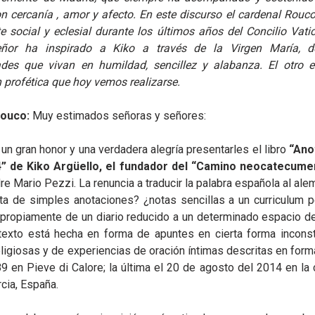
 cercanía , amor y afecto. En este discurso el cardenal Rouco
e social y eclesial durante los últimos años del Concilio Vati
ñor ha inspirado a Kiko a través de la Virgen María, d
des que vivan en humildad, sencillez y alabanza. El otro es
n profética que hoy vemos realizarse.
Rouco:
Muy estimados señoras y señores:
 un gran honor y una verdadera alegría presentarles el libro
“Ano
” de Kiko Argüello, el fundador del “Camino neocatecume
e Mario Pezzi. La renuncia a traducir la palabra española al ale
rata de simples anotaciones? ¿notas sencillas a un curriculum 
a propiamente de un diario reducido a un determinado espacio d
 texto está hecha en forma de apuntes en cierta forma incons
eligiosas y de experiencias de oración íntimas descritas en form
89 en Pieve di Calore; la última el 20 de agosto del 2014 en la
cia, España.