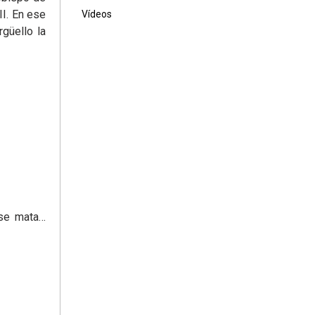
II. En ese
Vídeos
rgüello la
 se mata…