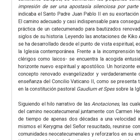
impresión de ser una apostasía silenciosa por parte 
indicaba el Santo Padre Juan Pablo II en su exortació
El camino adecuado y casi indispensable para consegui
práctica de un catecumenado para bautizados renovado
siglos de su historia. Leyendo las anotaciones de Kik
se ha desarrollado desde el punto de vista espiritual, ec
la Iglesia contemporánea. Frente a la incomprensión t
clérigos como laicos- se encuentra la acogida entusi
horizonte nuevo espiritual y apostólico. Un horizonte
concepto renovado evangelizador y verdaderamente cri
enseñanza del Concilio Vaticano II, como se presenta 
en la constitución pastoral
Gaudium et Spes
sobre la Ig
Siguiendo el hilo narrativo de las
Anotaciones
, las cua
del camino neocatecumenal juntamente con Carmen Her
de tiempo de apenas dos décadas a una velocidad imp
mismos el Kerygma del Señor resucitado, reunirse con 
comunidades neocatecumenales y reforzarlos en su envío