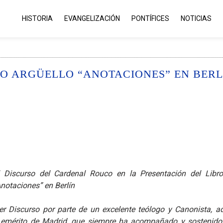
HISTORIA
EVANGELIZACIÓN
PONTÍFICES
NOTICIAS
KO ARGÜELLO “ANOTACIONES” EN BERL
O
l Discurso del Cardenal Rouco en la Presentación del Libr
Anotaciones” en Berlín
er Discurso por parte de un excelente teólogo y Canonista, 
 emérito de Madrid, que siempre ha acompañado y sostenido