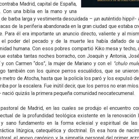
contraba Madrid, capital de España,
l. Con una biblia en la mano y una
lo de barba larga y vestimenta descuidada – ¡un auténtido hippi!-
acas de la periferia abandonada en la gran ciudad que estaba c
e. Para él era importante un anuncio directo, valiente y al mis
 el poder del pecado y de la muerte les había dañado de 
gnidad humana. Con esos pobres compartió Kiko mesa y techo, 
o que estaba tantas noches borracho, con Joaquín y Antonia, Jos
y con Carmen “dos”, la mujer de Mariano y con el
“chulo mul
go también con los quince perros escuálidos, que se unieron 
 metro de Atocha, hasta que la policía los paró y los expulsó de 
ba por la escalera. Fue inútil decir, que los perros no eran mío
 nació quizás la primera pequeña comunidad neocatecumenal.
 pastoral de Madrid, en las cuales se produjo el encuentro c
ectual de la profundidad teológica existente en la renovación l
do y sano fundamento en la forma eclesial y espiritual de las
ctica litúrgica, catequética y doctrinal. En esa hora de nacim
oral, el apoyo canónico y la simpatía personal del primer arz