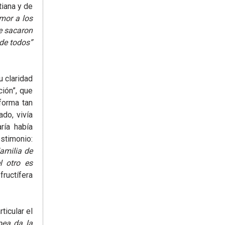
iana y de
amor a los
e sacaron
de todos”
 claridad
ción”, que
forma tan
ado, vivía
ría había
estimonio:
amilia de
l otro es
ructífera
ticular el
pea da la