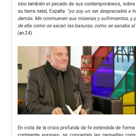
sino también el pecado de sus contemporáneos, sobre t
su tierra natal, España:
“yo soy un ser despreciable e h
demás. Me conmueven sus miserias y sufrimientos, y p
de ella como se sacan las basuras, como se sacaba al 
(an.24).
En vista de la crisis profunda de fe extendida de forma 
continente europeo, se convierten las pequeñas comu