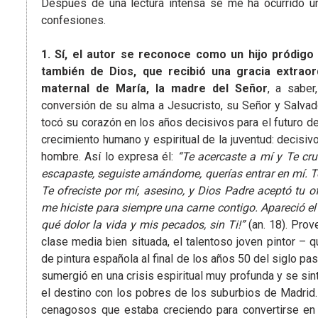
Después de una lectura intensa se me ha ocurrido un
confesiones.
1. Sí, el autor se reconoce como un hijo pródigo
también de Dios, que recibió una gracia extraor
maternal de María, la madre del Señor
, a saber
conversión de su alma a Jesucristo, su Señor y Salvad
tocó su corazón en los años decisivos para el futuro d
crecimiento humano y espiritual de la juventud: decisiv
hombre. Así lo expresa él:
“Te acercaste a mí y Te cruc
escapaste, seguiste amándome, querías entrar en mí. T
Te ofreciste por mí, asesino, y Dios Padre aceptó tu 
me hiciste para siempre una carne contigo. Apareció e
qué dolor la vida y mis pecados, sin Ti!”
(an. 18). Prov
clase media bien situada, el talentoso joven pintor – 
de pintura española al final de los años 50 del siglo p
sumergió en una crisis espiritual muy profunda y se sin
el destino con los pobres de los suburbios de Madrid.
cenagosos que estaba creciendo para convertirse en 