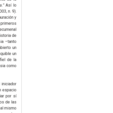
a.”
Así lo
03, n. 9).
uración y
 primeros
tecumenal
istoria de
ia –tanto
bierto un
quible un
iel de la
esia como
 iniciador
n espacio
ar por sí
os de las
y al mismo