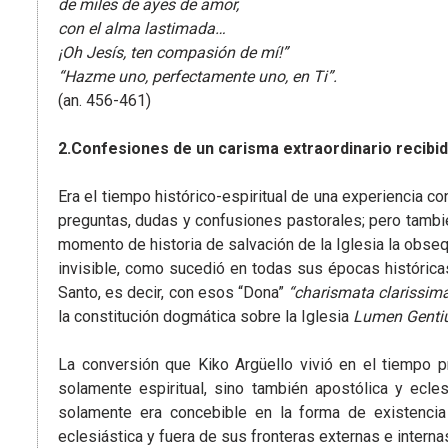
de miles de ayes de amor,
con el alma lastimada…
¡Oh Jesís, ten compasión de mí!”
“Hazme uno, perfectamente uno, en Ti”.
(an. 456-461)
2.Confesiones de un carisma extraordinario recibido
Era el tiempo histórico-espiritual de una experiencia con
preguntas, dudas y confusiones pastorales; pero tambié
momento de historia de salvación de la Iglesia la obse
invisible, como sucedió en todas sus épocas históricas
Santo, es decir, con esos “Dona”
“charismata clarissim
la constitución dogmática sobre la Iglesia
Lumen Genti
La conversión que Kiko Argüello vivió en el tiempo pr
solamente espiritual, sino también apostólica y ecles
solamente era concebible en la forma de existencia
eclesiástica y fuera de sus fronteras externas e intern