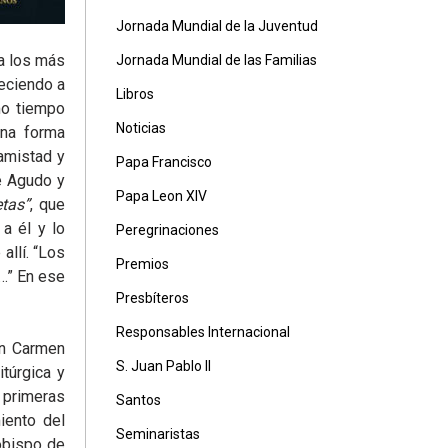
Jornada Mundial de la Juventud
 a los más
Jornada Mundial de las Familias
reciendo a
Libros
mo tiempo
Noticias
una forma
amistad y
Papa Francisco
é Agudo y
Papa Leon XIV
etas”
, que
a él y lo
Peregrinaciones
allí. “Los
Premios
s…” En ese
Presbíteros
Responsables Internacional
on Carmen
S. Juan Pablo II
itúrgica y
 primeras
Santos
iento del
Seminaristas
obispo de