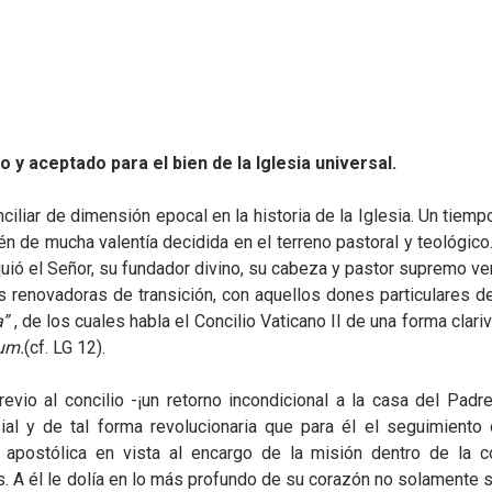
 y aceptado para el bien de la Iglesia universal.
ciliar de dimensión epocal en la historia de la Iglesia. Un tiemp
n de mucha valentía decidida en el terreno pastoral y teológico
quió el Señor, su fundador divino, su cabeza y pastor supremo v
 renovadoras de transición, con aquellos dones particulares de
a”
, de los cuales habla el Concilio Vaticano II de una forma clari
um.
(cf. LG 12).
evio al concilio -¡un retorno incondicional a la casa del Padre
ial y de tal forma revolucionaria que para él el seguimiento 
 apostólica en vista al encargo de la misión dentro de la 
as. A él le dolía en lo más profundo de su corazón no solamente