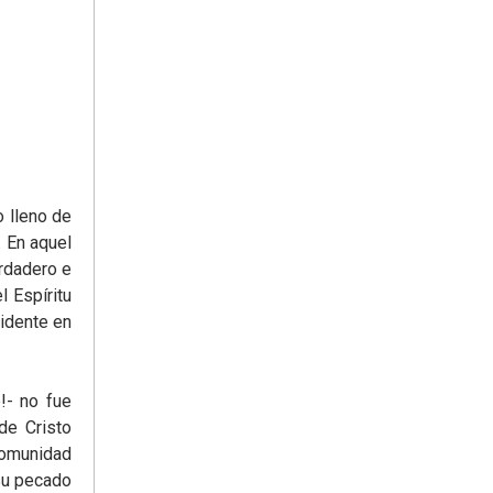
o lleno de
. En aquel
erdadero e
l Espíritu
vidente en
!- no fue
de Cristo
comunidad
 su pecado