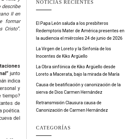
NOTICIAS RECIENTES
 describe
cano II en
e formar
El Papa León saluda a los presbíteros
 Cristo”.
Redemptoris Mater de América presentes en
la audiencia el miércoles 24 de junio de 2026
La Virgen de Loreto y la Sinfonía de los
Inocentes de Kiko Argüello
taciones
La Obra sinfónica de Kiko Argüello desde
nal”
junto
Loreto a Macerata, bajo la mirada de María
mán indica
Causa de beatificación y canonización de la
personal y
sierva de Dios Carmen Hernández
e tiempo?
tantes de
Retransmisión Clausura causa de
a poética.
Canonización de Carmen Hernández
 cueva del
CATEGORÍAS