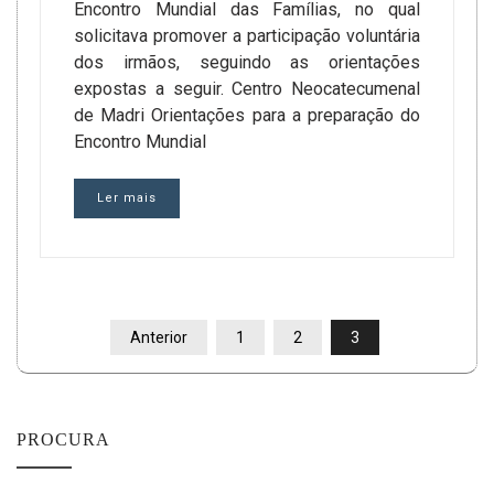
Encontro Mundial das Famílias, no qual
solicitava promover a participação voluntária
dos irmãos, seguindo as orientações
expostas a seguir. Centro Neocatecumenal
de Madri Orientações para a preparação do
Encontro Mundial
Ler mais
PAGINAÇÃO
Anterior
1
2
3
DE
POSTS
PROCURA