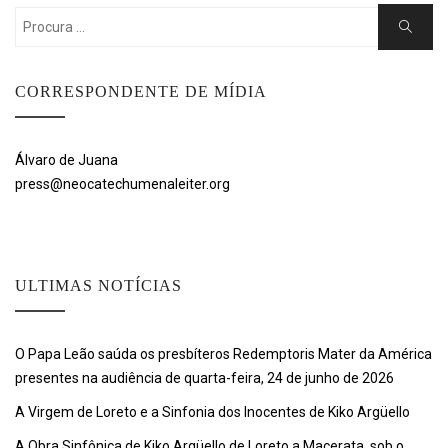
Search
Search
for:
CORRESPONDENTE DE MÍDIA
Álvaro de Juana
press@neocatechumenaleiter.org
ULTIMAS NOTÍCIAS
O Papa Leão saúda os presbíteros Redemptoris Mater da América
presentes na audiência de quarta-feira, 24 de junho de 2026
A Virgem de Loreto e a Sinfonia dos Inocentes de Kiko Argüello
A Obra Sinfônica de Kiko Argüello de Loreto a Macerata, sob o