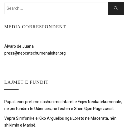
Search
Search
for:
MEDIA CORRESPONDENT
Álvaro de Juana
press@neocatechumenaleiter.org
LAJMET E FUNDIT
Papa Leoni pret me dashuri meshtarët e Ecjes Neokatekumenale,
në përfundim të Udiencës, në festën e Shën Gjon Pagëzuesit
Vepra Simfonike e Kiko Argüellos nga Loreto në Macerata, nën
shikimin e Marisë.