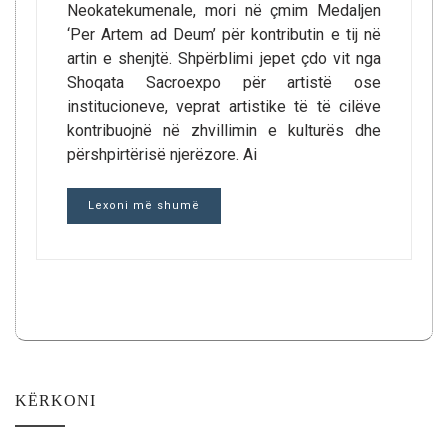
Neokatekumenale, mori në çmim Medaljen
‘Per Artem ad Deum’ për kontributin e tij në
artin e shenjtë. Shpërblimi jepet çdo vit nga
Shoqata Sacroexpo për artistë ose
institucioneve, veprat artistike të të cilëve
kontribuojnë në zhvillimin e kulturës dhe
përshpirtërisë njerëzore. Ai
Lexoni më shumë
KËRKONI