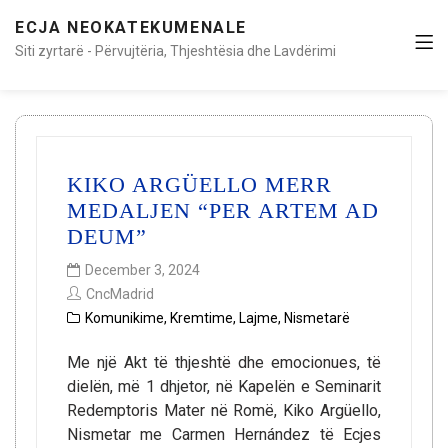
ECJA NEOKATEKUMENALE
Siti zyrtarë - Përvujtëria, Thjeshtësia dhe Lavdërimi
KIKO ARGÜELLO MERR
MEDALJEN “PER ARTEM AD
DEUM”
December 3, 2024
CncMadrid
Komunikime
,
Kremtime
,
Lajme
,
Nismetarë
Me një Akt të thjeshtë dhe emocionues, të
dielën, më 1 dhjetor, në Kapelën e Seminarit
Redemptoris Mater në Romë, Kiko Argüello,
Nismetar me Carmen Hernández të Ecjes