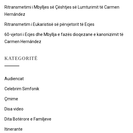
Ritransmetimi i Mbylljes së Çështjes së Lumturimit të Carmen
Hernández
Ritransmetim i Eukaristisë së përvjetorit të Ecjes
60-vjetori i Ecjes dhe Mbyllja e fazës dioqezane e kanonizimit të
Carmen Hernández
KATEGORITË
Audiencat
Celebrim Simfonik
Çmime
Disa video
Dita Botërore e Familjeve
Itinerante