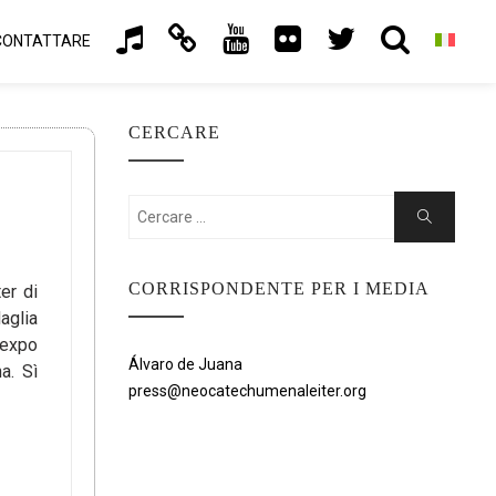
CONTATTARE
CERCARE
Cercare:
Ricerca
CORRISPONDENTE PER I MEDIA
er di
aglia
oexpo
Álvaro de Juana
a. Sì
press@neocatechumenaleiter.org