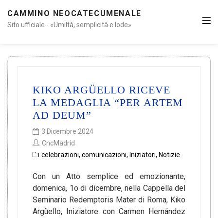
CAMMINO NEOCATECUMENALE
Sito ufficiale - «Umiltà, semplicità e lode»
KIKO ARGÜELLO RICEVE
LA MEDAGLIA “PER ARTEM
AD DEUM”
3 Dicembre 2024
CncMadrid
celebrazioni
,
comunicazioni
,
Iniziatori
,
Notizie
Con un Atto semplice ed emozionante,
domenica, 1o di dicembre, nella Cappella del
Seminario Redemptoris Mater di Roma, Kiko
Argüello, Iniziatore con Carmen Hernández