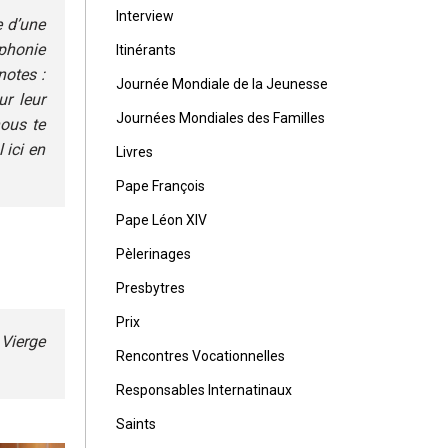
Interview
e d’une
mphonie
Itinérants
notes :
Journée Mondiale de la Jeunesse
r leur
Journées Mondiales des Familles
nous te
 ici en
Livres
Pape François
Pape Léon XIV
Pèlerinages
Presbytres
Prix
 Vierge
Rencontres Vocationnelles
Responsables Internatinaux
Saints