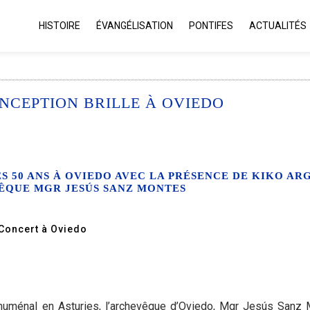
HISTOIRE
ÉVANGÉLISATION
PONTIFES
ACTUALITÉS
NCEPTION BRILLE À OVIEDO
 50 ANS À OVIEDO AVEC LA PRÉSENCE DE KIKO AR
ÊQUE MGR JESÚS SANZ MONTES
Concert à Oviedo
huménal en Asturies, l’archevêque d’Oviedo, Mgr Jesús Sanz 