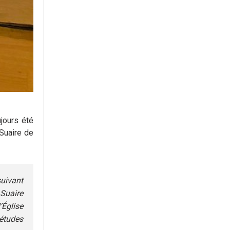
ujours été
 Suaire de
suivant
 Suaire
’Église
 études