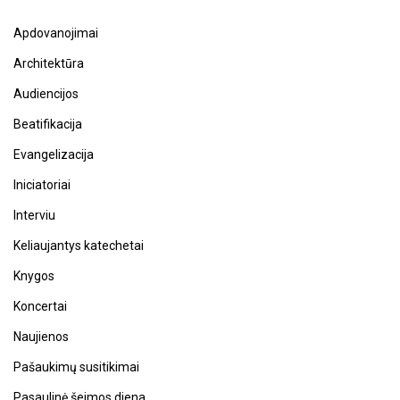
Apdovanojimai
Architektūra
Audiencijos
Beatifikacija
Evangelizacija
Iniciatoriai
Interviu
Keliaujantys katechetai
Knygos
Koncertai
Naujienos
Pašaukimų susitikimai
Pasaulinė šeimos diena