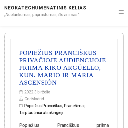
NEOKATECHUMENATINIS KELIAS
„Nuolankumas, paprastumas, šlovinimas.”
POPIEŽIUS PRANCIŠKUS
PRIVAČIOJE AUDIENCIJOJE
PRIIMA KIKO ARGÜELLO,
KUN. MARIO IR MARIA
ASCENSIÓN
2022 3 birželio
CncMadrid
Popiežius Pranciškus
,
Pranešimai
,
Tarptautiniai atsakingieji
Popiežius Pranciškus priima