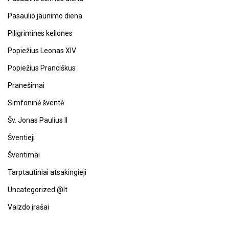
Pasaulio jaunimo diena
Piligriminės keliones
Popiežius Leonas XIV
Popiežius Pranciškus
Pranešimai
Simfoninė šventė
Šv. Jonas Paulius II
Šventieji
Šventimai
Tarptautiniai atsakingieji
Uncategorized @lt
Vaizdo įrašai