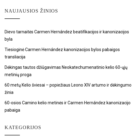
NAUJAUSIOS ŽINIOS
Dievo tarnaitės Carmen Hernández beatifikacijos ir kanonizacijos
byla
Tiesioginė Carmen Hernández kanonizacijos bylos pabaigos
transliacija
Dėkingas tautos džiūgavimas Neokatechumenatinio kelio 60-ųjų
metinių proga
60 metų Kelio šviesai – popiežiaus Leono XIV artumo ir dėkingumo
žinia
60-osios Camino kelio metinės ir Carmen Hernández kanonizacijo
pabaiga
KATEGORIJOS