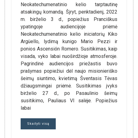
Neokatechumenatinio kelio tarptautinę
atsakingų komandą. Šįryt, penktadienį, 2022
m. birželio 3 d., popiežius Pranciškus
ypatingoje audiencijoje priėmė
Neokatechumenatinio kelio iniciatorių Kiko
Argüello, lydimą kunigo Mario Pezzi ir
ponios Ascensión Romero. Susitikimas, kaip
visada, vyko labai nuoširdžioje atmosferoje.
Pagrindinė audiencijos priežastis buvo
prašymas popiežiui dėl naujo misionieriško
šeimų siuntimo, kvietimą Šventasis Tėvas
džiaugsmingai priėmė. Susitikimas įvyks
birželio 27 d., po Pasaulinio šeimų
susitikimo, Pauliaus VI salėje. Popiežius
labai
Skaityti visą