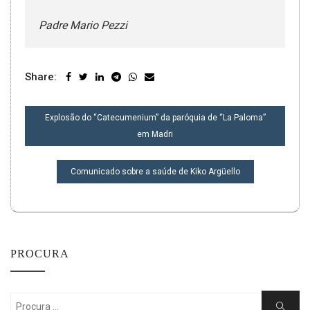
Padre Mario Pezzi
Share:
NAVEGAÇÃO
Explosão do “Catecumenium” da paróquia de “La Paloma”
DE
em Madri
POST
Comunicado sobre a saúde de Kiko Argüello
PROCURA
Search
Search