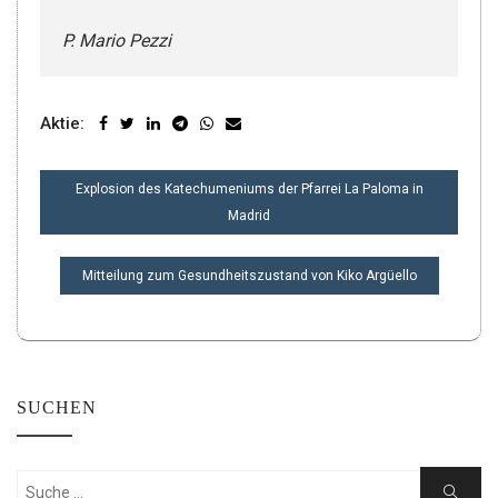
P. Mario Pezzi
Aktie:
BEITRAGSNAVIGATION
Explosion des Katechumeniums der Pfarrei La Paloma in
Madrid
Mitteilung zum Gesundheitszustand von Kiko Argüello
SUCHEN
Suchen
Suche