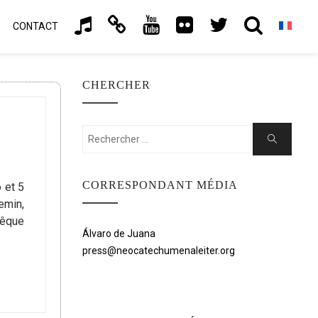
CONTACT
CHERCHER
Rechercher:
Chercher
CORRESPONDANT MÉDIA
 et 5
emin,
vêque
Álvaro de Juana
press@neocatechumenaleiter.org