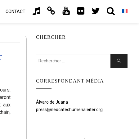
CONTACT
CHERCHER
T
Rechercher:
Chercher
CORRESPONDANT MÉDIA
ours,
eront
Álvaro de Juana
t aux
press@neocatechumenaleiter.org
hain,