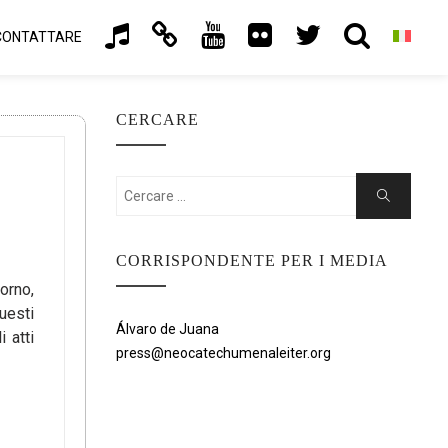
CONTATTARE
CERCARE
Cercare:
Ricerca
CORRISPONDENTE PER I MEDIA
orno,
uesti
Álvaro de Juana
 atti
press@neocatechumenaleiter.org