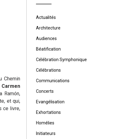
Actualités
Architecture
Audiences
Béatification
Célébration Symphonique
Célébrations
du Chemin
Communications
in Carmen
Concerts
na Ramón,
e, et qui,
Evangélisation
 ce livre,
Exhortations
Homélies
Initiateurs