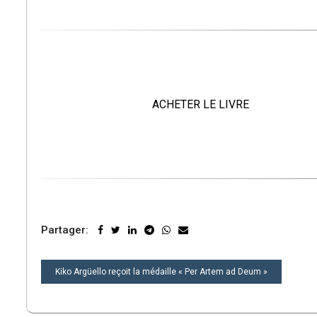
ACHETER LE LIVRE
Partager:
NAVIGATION
Kiko Argüello reçoit la médaille « Per Artem ad Deum »
DE
L’ARTICLE