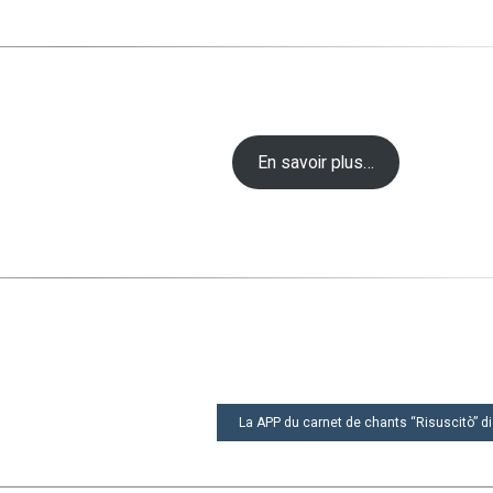
En savoir plus…
La APP du carnet de chants “Risuscitò” di