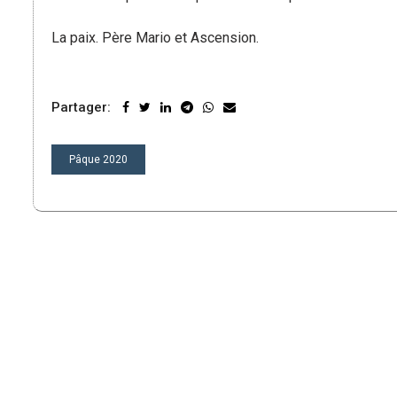
La paix. Père Mario et Ascension.
Partager:
NAVIGATION
Pâque 2020
DE
L’ARTICLE