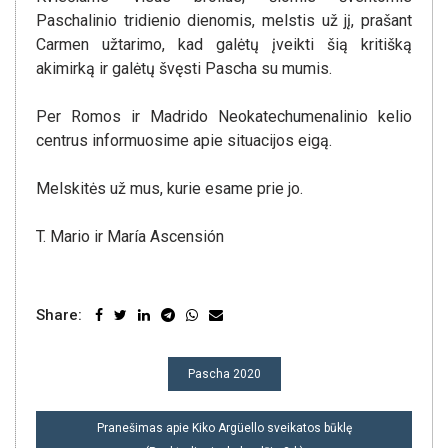
Paschalinio tridienio dienomis, melstis už jį, prašant
Carmen užtarimo, kad galėtų įveikti šią kritišką
akimirką ir galėtų švęsti Pascha su mumis.
Per Romos ir Madrido Neokatechumenalinio kelio
centrus informuosime apie situacijos eigą.
Melskitės už mus, kurie esame prie jo.
T. Mario ir María Ascensión
Share:
NAVIGACIJA
Pascha 2020
TARP
ĮRAŠŲ
Pranešimas apie Kiko Argüello sveikatos būklę