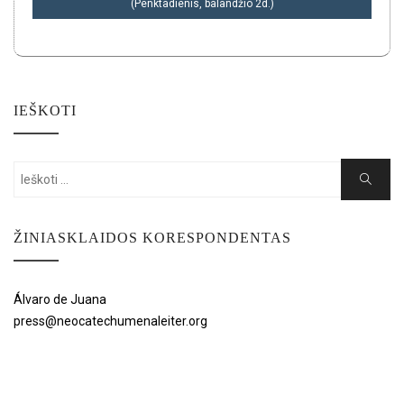
(Penktadienis, balandžio 2d.)
IEŠKOTI
Search
Search
for:
ŽINIASKLAIDOS KORESPONDENTAS
Álvaro de Juana
press@neocatechumenaleiter.org