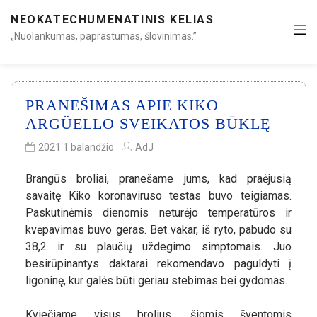
NEOKATECHUMENATINIS KELIAS
„Nuolankumas, paprastumas, šlovinimas.”
PRANEŠIMAS APIE KIKO
ARGÜELLO SVEIKATOS BŪKLĘ
2021 1 balandžio
AdJ
Brangūs broliai, pranešame jums, kad praėjusią
savaitę Kiko koronaviruso testas buvo teigiamas.
Paskutinėmis dienomis neturėjo temperatūros ir
kvėpavimas buvo geras. Bet vakar, iš ryto, pabudo su
38,2 ir su plaučių uždegimo simptomais. Juo
besirūpinantys daktarai rekomendavo paguldyti į
ligoninę, kur galės būti geriau stebimas bei gydomas.
Kviečiame visus brolius, šiomis šventomis