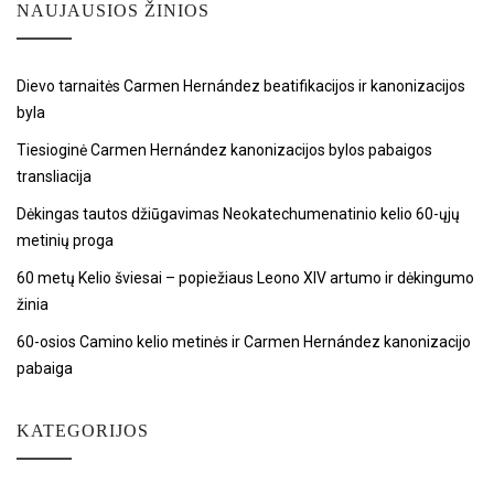
NAUJAUSIOS ŽINIOS
Dievo tarnaitės Carmen Hernández beatifikacijos ir kanonizacijos
byla
Tiesioginė Carmen Hernández kanonizacijos bylos pabaigos
transliacija
Dėkingas tautos džiūgavimas Neokatechumenatinio kelio 60-ųjų
metinių proga
60 metų Kelio šviesai – popiežiaus Leono XIV artumo ir dėkingumo
žinia
60-osios Camino kelio metinės ir Carmen Hernández kanonizacijo
pabaiga
KATEGORIJOS