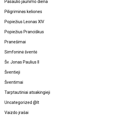
Pasaulio jaunimo diena
Piligriminės keliones
Popiežius Leonas XIV
Popiežius Pranciškus
Pranešimai
Simfoninė šventė
Šv. Jonas Paulius II
Šventieji
Šventimai
Tarptautiniai atsakingieji
Uncategorized @lt
Vaizdo įrašai