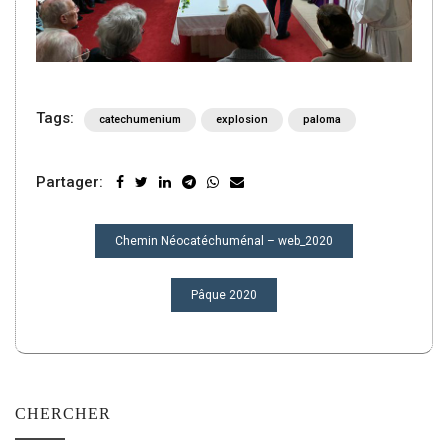
Tags:
catechumenium
explosion
paloma
Partager:
NAVIGATION
Chemin Néocatéchuménal – web_2020
DE
L’ARTICLE
Pâque 2020
CHERCHER