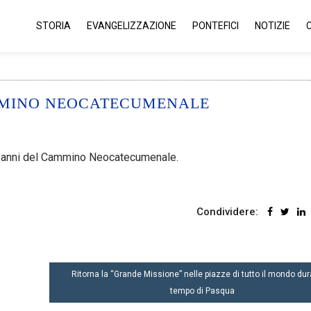
STORIA
EVANGELIZZAZIONE
PONTEFICI
NOTIZIE
MMINO NEOCATECUMENALE
0 anni del Cammino Neocatecumenale.
Condividere:
Ritorna la “Grande Missione” nelle piazze di tutto il mondo dura
tempo di Pasqua