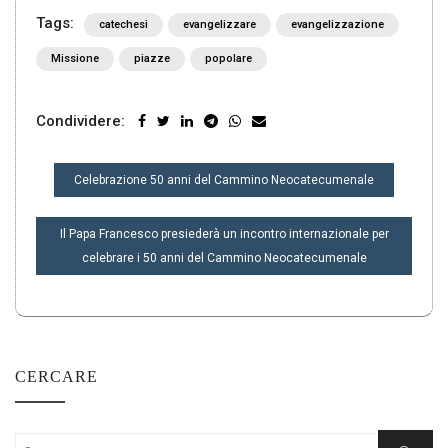
Tags:
catechesi
evangelizzare
evangelizzazione
Missione
piazze
popolare
Condividere:
NAVIGAZIONE
Celebrazione 50 anni del Cammino Neocatecumenale
ARTICOLI
Il Papa Francesco presiederà un incontro internazionale per
celebrare i 50 anni del Cammino Neocatecumenale
CERCARE
Cercare: