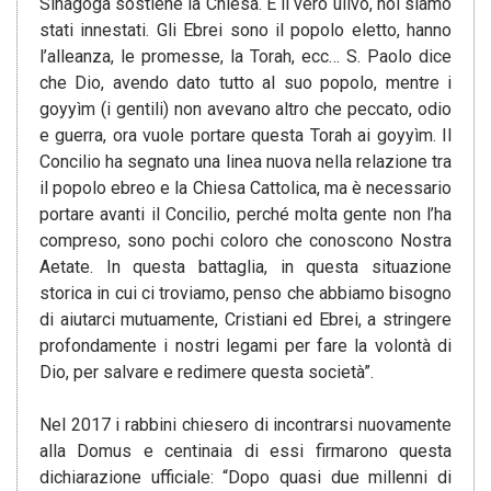
Sinagoga sostiene la Chiesa. È il vero ulivo, noi siamo
stati innestati. Gli Ebrei sono il popolo eletto, hanno
l’alleanza, le promesse, la Torah, ecc… S. Paolo dice
che Dio, avendo dato tutto al suo popolo, mentre i
goyyìm (i gentili) non avevano altro che peccato, odio
e guerra, ora vuole portare questa Torah ai goyyìm. Il
Concilio ha segnato una linea nuova nella relazione tra
il popolo ebreo e la Chiesa Cattolica, ma è necessario
portare avanti il Concilio, perché molta gente non l’ha
compreso, sono pochi coloro che conoscono Nostra
Aetate. In questa battaglia, in questa situazione
storica in cui ci troviamo, penso che abbiamo bisogno
di aiutarci mutuamente, Cristiani ed Ebrei, a stringere
profondamente i nostri legami per fare la volontà di
Dio, per salvare e redimere questa società”.
Nel 2017 i rabbini chiesero di incontrarsi nuovamente
alla Domus e centinaia di essi firmarono questa
dichiarazione ufficiale: “Dopo quasi due millenni di