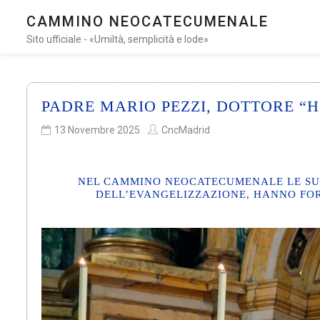
CAMMINO NEOCATECUMENALE
Sito ufficiale - «Umiltà, semplicità e lode»
PADRE MARIO PEZZI, DOTTORE “
13 Novembre 2025
CncMadrid
NEL CAMMINO NEOCATECUMENALE LE SUE 
DELL’EVANGELIZZAZIONE, HANNO FOR