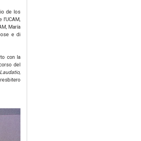
io de los
e l’UCAM,
AM, María
giose e di
rto con la
corso del
Laudatio
,
resbitero