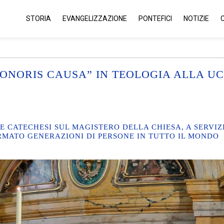
STORIA
EVANGELIZZAZIONE
PONTEFICI
NOTIZIE
HONORIS CAUSA” IN TEOLOGIA ALLA U
CATECHESI SUL MAGISTERO DELLA CHIESA, A SERVIZ
MATO GENERAZIONI DI PERSONE IN TUTTO IL MONDO