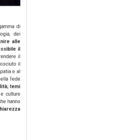
 gamma di
ogia, dei
nire alle
sibile il
rendere il
osciuto il
patia e al
nella fede
ità; temi
e culture
 che hanno
chiarezza