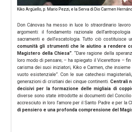
Kiko Argüello, p. Mario Pezzi, e la Serva di Dio Carmen Hernánd
Don Cánovas ha messo in luce lo straordinario lavoro
argomenti: il fondamento razionale dell’antropologia 
sacramenti e dell’escatologia. Tutto ciò costituisce
comunità gli strumenti che le aiutino a rendere c
Magistero della Chiesa”
. “Dare ragione della speran
loro modo di pensare; – ha spiegato il Vicerettore – fi
carisma dei suoi iniziatori, Kiko e Carmen, che insieme a
vuoto esistenziale”. Con le sue catechesi magisteriali
generazioni di cristiani dei cinque continenti.
Centrali n
decisivi per la formazione delle migliaia di co
diverse sono state introdotte ai documenti del Concilio
accresciuto in loro l’amore per il Santo Padre e per la 
di pensiero e una profonda comprensione del Magist