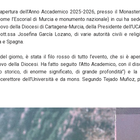
 di apertura dell’Anno Accademico 2025-2026, presso il Monaster
ome l’Escorial di Murcia e monumento nazionale) in cui ha sed
ovo della Diocesi di Cartagena-Murcia, della Presidente dell’UC
tt.ssa Josefina García Lozano, di varie autorità civili e reli
a e Spagna.
del giorno, è stata il filo rosso di tutto l’evento, che si è ape
vo della Diocesi. Ha fatto seguito l’Atto Academico, con il dis
 storico, di enorme significato, di grande profondità”) e la
cerettore dell’Università e da mons. Segundo Tejado Muñoz, p